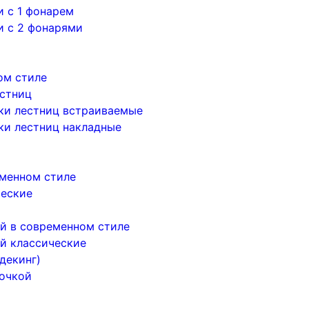
 с 1 фонарем
и с 2 фонарями
ом стиле
естниц
ки лестниц встраиваемые
ки лестниц накладные
менном стиле
ческие
й в современном стиле
й классические
декинг)
почкой