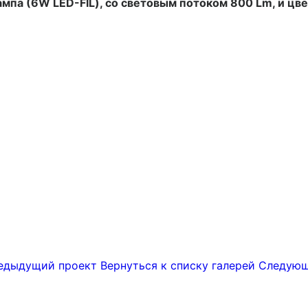
ампа (6W LED-FIL), со световым потоком 800 Lm, и ц
дыдущий проект
Вернуться к списку галерей
Следующ