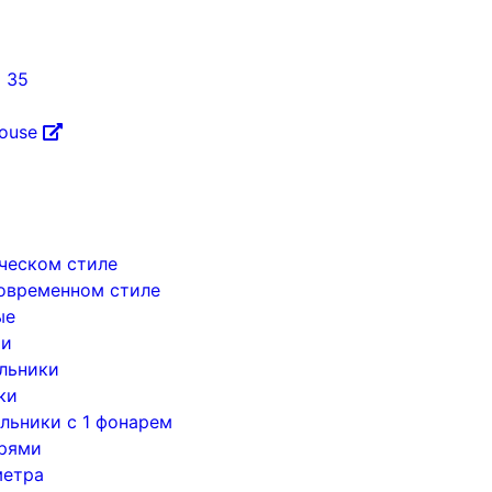
5 35
House
ическом стиле
современном стиле
ые
ри
льники
ки
льники с 1 фонарем
арями
метра