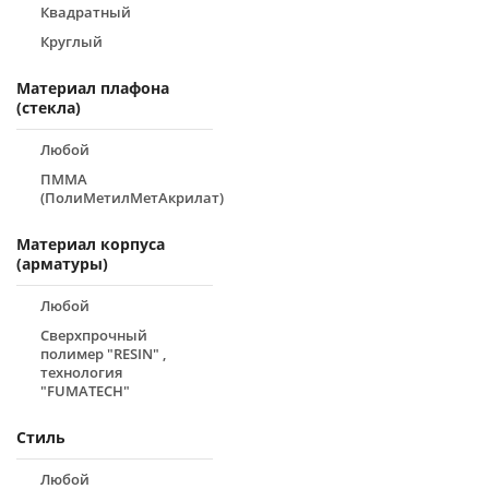
Квадратный
Круглый
Материал плафона
(стекла)
Любой
ПММА
(ПолиМетилМетАкрилат)
Материал корпуса
(арматуры)
Любой
Сверхпрочный
полимер "RESIN" ,
технология
"FUMATECH"
Стиль
Любой