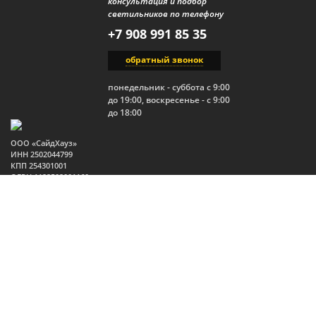
консультация и подбор
светильников по телефону
+7 908 991 85 35
обратный звонок
понедельник - суббота с 9:00
до 19:00, воскресенье - с 9:00
до 18:00
ООО «СайдХауз»
ИНН 2502044799
КПП 254301001
ОГРН 1122502001160
Юр.адрес: 690910, Россия,
Приморский край, г.
Владивосток, п. Трудовое,
ул. Изумрудная, 1, стр. 2
2026 Все права защищены.
Политика конфиденциальности
Публичная оферта
Пользовательское соглашение
Политика в отношении файлов