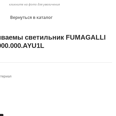
кликните на фото для увеличения
Вернуться в каталог
иваемы светильник FUMAGALLI
000.000.AYU1L
териал