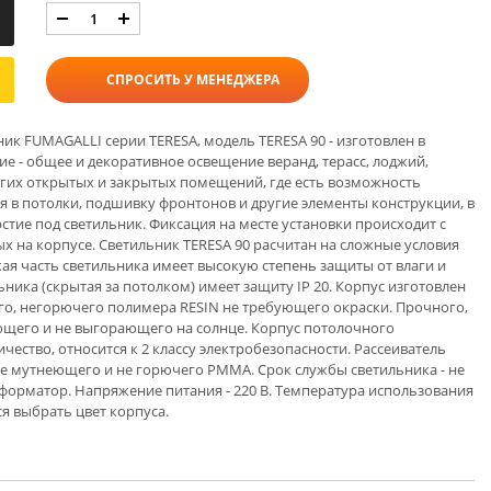
СПРОСИТЬ У МЕНЕДЖЕРА
к FUMAGALLI серии TERESA, модель TERESA 90 - изготовлен в
е - общее и декоративное освещение веранд, терасс, лоджий,
угих открытых и закрытых помещений, где есть возможность
ся в потолки, подшивку фронтонов и другие элементы конструкции, в
тие под светильник. Фиксация на месте установки происходит с
 на корпусе. Светильник TERESA 90 расчитан на сложные условия
кая часть светильника имеет высокую степень защиты от влаги и
льника (скрытая за потолком) имеет защиту IP 20. Корпус изготовлен
го, негорючего полимера RESIN не требующего окраски. Прочного,
ющего и не выгорающего на солнце. Корпус потолочного
чество, относится к 2 классу электробезопасности. Рассеиватель
не мутнеющего и не горючего PMMA. Срок службы светильника - не
нсформатор. Напряжение питания - 220 В. Температура использования
тся выбрать цвет корпуса.