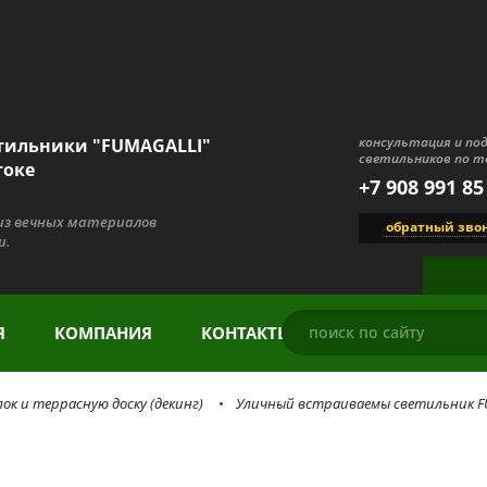
консультация и по
тильники "FUMAGALLI"
светильников по т
токе
+7 908 991 85
 из вечных материалов
обратный зво
и.
Я
КОМПАНИЯ
КОНТАКТЫ
ок и террасную доску (декинг)
Уличный встраиваемы светильник FUM