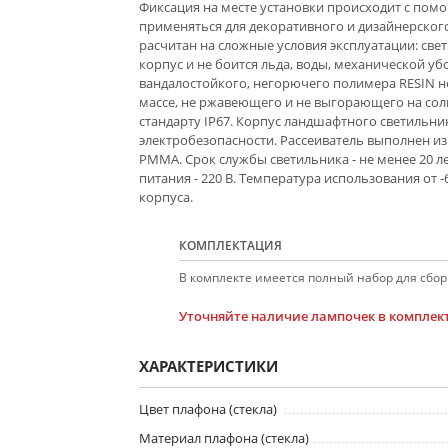
Фиксация на месте установки происходит с пом
применяться для декоративного и дизайнерског
расчитан на сложные условия эксплуатации: с
корпус и не боится льда, воды, механической у
вандалостойкого, негорючего полимера RESIN н
массе, не ржавеющего и не выгорающего на сол
стандарту IP67. Корпус ландшафтного светильник
электробезопасности. Рассеиватель выполнен и
PMMA. Срок службы светильника - не менее 20 л
питания - 220 В. Температура использования от -
корпуса.
КОМПЛЕКТАЦИЯ
В комплекте имеется полный набор для сборк
Уточняйте наличие лампочек в комплект
ХАРАКТЕРИСТИКИ
Цвет плафона (стекла)
Материал плафона (стекла)