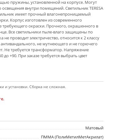
ощью пружины, установленной на корпусе. Могут
о освещения внутри помещений. Светильник TERESA
ветильник имеет прочный влагонепроницаемый
борки. Корпус изготовлен из современного
е требующего окраски. Прочного, окрашенного в
нце. Все светильники пыле-влаго защищены по
а не проводит электричество, относится к 2 классу
з антивандального, не мутнеющего и не горючего
ет. Не требуется трансформатор. Напряжение
60 до +90. При заказе требуется выбрать цвет
и и установки. Сборка не сложная.
е.
Матовый
ПММА (ПолиМетилМетАкрилат)