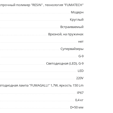
хпрочный полимер "RESIN" , технология "FUMATECH"
Модерн
Круглый
Встраиваемый
Врезной, на пружинах
нет
Супервайзеры
G-9
Светодиодная (LED), G-9
LED
220V
етодиодная лампа "FUMAGALLI" 1,7W, яркость 150 Lm
IP67
0,4 кг
D=50 мм