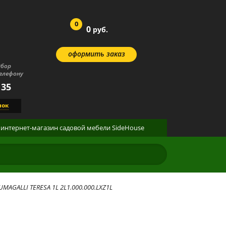
0
0
руб.
оформить заказ
дбор
елефону
 35
нок
интернет-магазин
садовой мебели
SideHouse
AGALLI TERESA 1L 2L1.000.000.LXZ1L