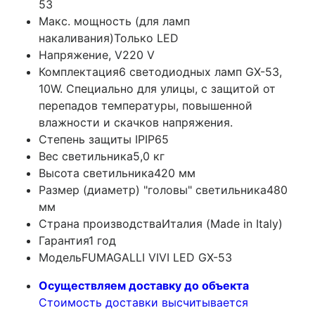
53
Макс. мощность (для ламп
накаливания)
Только LED
Напряжение, V
220 V
Комплектация
6 светодиодных ламп GX-53,
10W. Специально для улицы, с защитой от
перепадов температуры, повышенной
влажности и скачков напряжения.
Степень защиты IP
IP65
Вес светильника
5,0 кг
Высота светильника
420 мм
Размер (диаметр) "головы" светильника
480
мм
Страна производства
Италия (Made in Italy)
Гарантия
1 год
Модель
FUMAGALLI VIVI LED GX-53
Осуществляем доставку до объекта
Стоимость доставки высчитывается