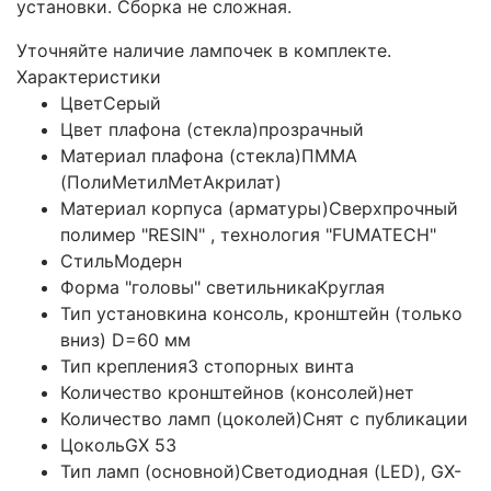
установки. Сборка не сложная.
Уточняйте наличие лампочек в комплекте.
Характеристики
Цвет
Серый
Цвет плафона (стекла)
прозрачный
Материал плафона (стекла)
ПММА
(ПолиМетилМетАкрилат)
Материал корпуса (арматуры)
Сверхпрочный
полимер "RESIN" , технология "FUMATECH"
Стиль
Модерн
Форма "головы" светильника
Круглая
Тип установки
на консоль, кронштейн (только
вниз) D=60 мм
Тип крепления
3 стопорных винта
Количество кронштейнов (консолей)
нет
Количество ламп (цоколей)
Снят с публикации
Цоколь
GX 53
Тип ламп (основной)
Светодиодная (LED), GX-