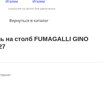
кликните на фото для увеличения
Вернуться в каталог
ь на столб FUMAGALLI GINO
27
териал