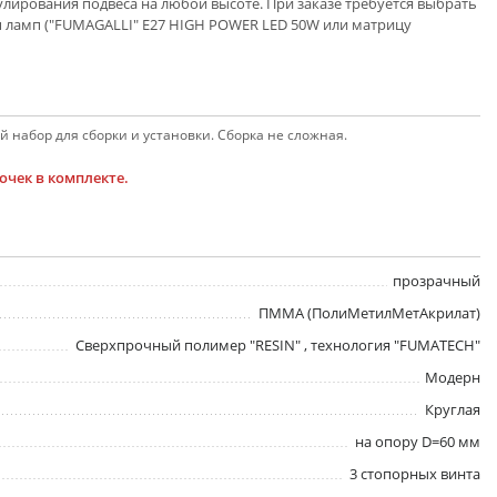
лирования подвеса на любой высоте. При заказе требуется выбрать
ип ламп ("FUMAGALLI" E27 HIGH POWER LED 50W или матрицу
 набор для сборки и установки. Сборка не сложная.
чек в комплекте.
прозрачный
ПММА (ПолиМетилМетАкрилат)
Сверхпрочный полимер "RESIN" , технология "FUMATECH"
Модерн
Круглая
на опору D=60 мм
3 стопорных винта