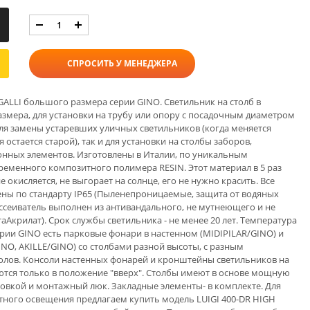
СПРОСИТЬ У МЕНЕДЖЕРА
ALLI большого размера серии GINO. Светильник на столб в
змера, для установки на трубу или опору с посадочным диаметром
ля замены устаревших уличных светильников (когда меняется
остается старой), так и для установки на столбы заборов,
онных элементов. Изготовлены в Италии, по уникальным
еменного композитного полимера RESIN. Этот материал в 5 раз
е окисляется, не выгорает на солнце, его не нужно красить. Все
ны по стандарту IP65 (Пыленепроницаемые, защита от водяных
ассеиватель выполнен из антивандального, не мутнеющего и не
крилат). Срок службы светильника - не менее 20 лет. Температура
серии GINO есть парковые фонари в настенном (MIDIPILAR/GINO) и
NO, AKILLE/GINO) со столбами разной высоты, с разным
олов. Консоли настенных фонарей и кронштейны светильников на
ются только в положение "вверх". Столбы имеют в основе мощную
овкой и монтажный люк. Закладные элементы- в комплекте. Для
тного освещения предлагаем купить модель LUIGI 400-DR HIGH