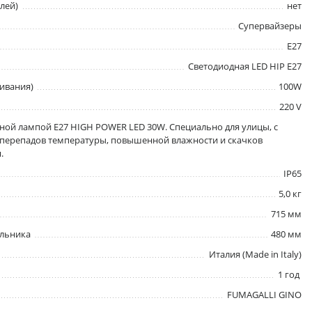
лей)
нет
Супервайзеры
E27
Светодиодная LED HIP E27
ивания)
100W
220 V
ной лампой E27 HIGH POWER LED 30W. Специально для улицы, с
 перепадов температуры, повышенной влажности и скачков
.
IP65
5,0 кг
715 мм
ильника
480 мм
Италия (Made in Italy)
1 год
FUMAGALLI GINO