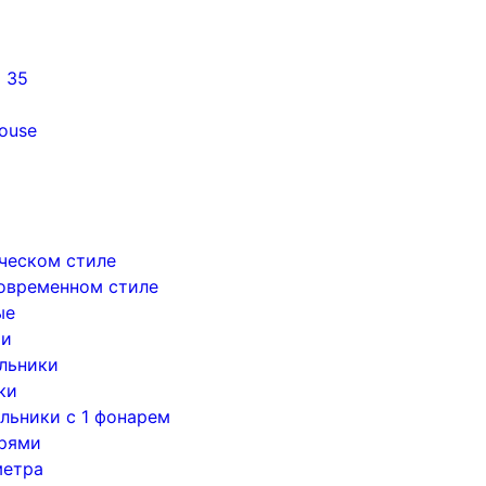
5 35
ouse
ическом стиле
современном стиле
ые
ри
льники
ки
льники с 1 фонарем
арями
метра