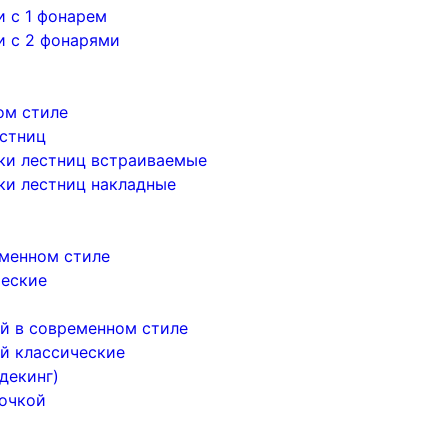
 с 1 фонарем
и с 2 фонарями
ом стиле
естниц
ки лестниц встраиваемые
ки лестниц накладные
менном стиле
ческие
й в современном стиле
й классические
декинг)
почкой