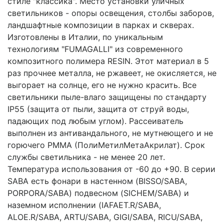
стиле "классика". Место установки уличных
светильников - опоры освещения, столбы заборов,
ландшафтные композиции в парках и скверах.
Изготовлены в Италии, по уникальным
технологиям "FUMAGALLI" из современного
композитного полимера RESIN. Этот материал в 5
раз прочнее металла, не ржавеет, не окисляется, не
выгорает на солнце, его не нужно красить. Все
светильники пыле-влаго защищены по стандарту
IP55 (защита от пыли, защита от струй воды,
падающих под любым углом). Рассеиватель
выполнен из антивандального, не мутнеющего и не
горючего PMMA (ПолиМетилМетаАкрилат). Срок
службы светильника - не менее 20 лет.
Температура использования от -60 до +90. В серии
SABA есть фонари в настенном (BISSO/SABA,
PORPORA/SABA) подвесном (SICHEM/SABA) и
наземном исполнении (IAFAET.R/SABA,
ALOE.R/SABA, ARTU/SABA, GIGI/SABA, RICU/SABA,