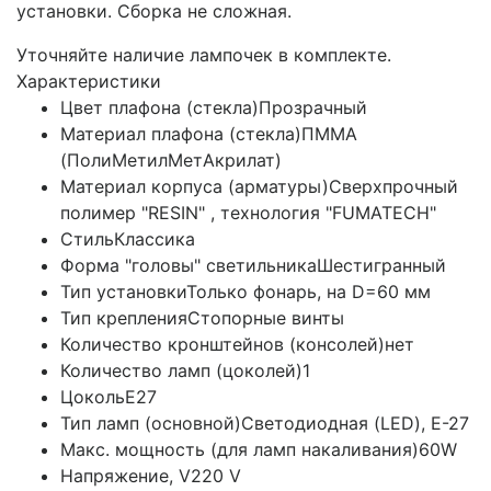
установки. Сборка не сложная.
Уточняйте наличие лампочек в комплекте.
Характеристики
Цвет плафона (стекла)
Прозрачный
Материал плафона (стекла)
ПММА
(ПолиМетилМетАкрилат)
Материал корпуса (арматуры)
Сверхпрочный
полимер "RESIN" , технология "FUMATECH"
Стиль
Классика
Форма "головы" светильника
Шестигранный
Тип установки
Только фонарь, на D=60 мм
Тип крепления
Стопорные винты
Количество кронштейнов (консолей)
нет
Количество ламп (цоколей)
1
Цоколь
E27
Тип ламп (основной)
Светодиодная (LED), Е-27
Макс. мощность (для ламп накаливания)
60W
Напряжение, V
220 V