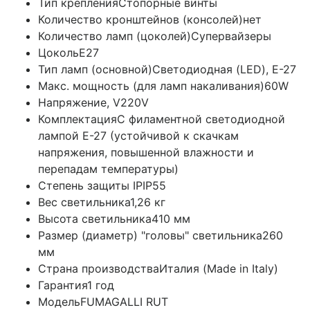
Тип крепления
Стопорные винты
Количество кронштейнов (консолей)
нет
Количество ламп (цоколей)
Супервайзеры
Цоколь
E27
Тип ламп (основной)
Светодиодная (LED), Е-27
Макс. мощность (для ламп накаливания)
60W
Напряжение, V
220V
Комплектация
С филаментной светодиодной
лампой E-27 (устойчивой к скачкам
напряжения, повышенной влажности и
перепадам температуры)
Степень защиты IP
IP55
Вес светильника
1,26 кг
Высота светильника
410 мм
Размер (диаметр) "головы" светильника
260
мм
Страна производства
Италия (Made in Italy)
Гарантия
1 год
Модель
FUMAGALLI RUT