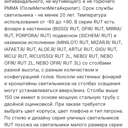
антивандального, не мутнеющего и не горючего
PMMA (ПолиМетилМетаАкрилат). Срок службы
светильника - не менее 20 лет. Температура
использования от -60 до +90. В серии RUT есть
фонари в настенном (BISSO/ RUT, OFIR/ RUT, MIRRA/
RUT, PORPORA/ RUT) подвесном (SICHEM/ RUT) и
наземном исполнении (MINILOT/ RUT, MIZAR.R/ RUT,
IAFAET.R/ RUT, ALOE.R/ RUT, ARTU/ RUT, GIGI/ RUT,
RICU/ RUT, RICU/ISSO/ RUT 2L, NEBO/ RUT, NEBO
OFIR/ RUT 2L, NEBO OFIR/ RUT 3L) со столбами
разной высоты, с разным количеством и
конфигурацией голов. Консоли настенных фонарей
и кронштейны светильников на столбах освщения
могут устанавливаться вверх/вниз. Столбы выше
150 см имеют в основе мощную стальную трубу с
двойной оцинковкой. При заказе требуется
выбрать цвет корпуса, цвет плафона и тип патрона.
По стилю и дизайну серия уличных светильников
RUT похожа на светильники малого размера серии