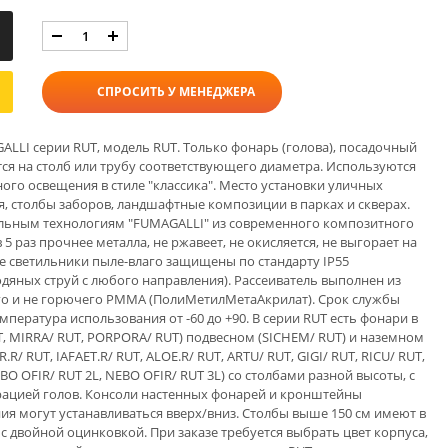
СПРОСИТЬ У МЕНЕДЖЕРА
LLI серии RUT, модель RUT. Только фонарь (голова), посадочный
ся на столб или трубу соответствующего диаметра. Используются
ого освещения в стиле "классика". Место установки уличных
, столбы заборов, ландшафтные композиции в парках и скверах.
альным технологиям "FUMAGALLI" из современного композитного
 5 раз прочнее металла, не ржавеет, не окисляется, не выгорает на
Все светильники пыле-влаго защищены по стандарту IP55
дяных струй с любого направления). Рассеиватель выполнен из
го и не горючего PMMA (ПолиМетилМетаАкрилат). Срок службы
емпература использования от -60 до +90. В серии RUT есть фонари в
UT, MIRRA/ RUT, PORPORA/ RUT) подвесном (SICHEM/ RUT) и наземном
R/ RUT, IAFAET.R/ RUT, ALOE.R/ RUT, ARTU/ RUT, GIGI/ RUT, RICU/ RUT,
EBO OFIR/ RUT 2L, NEBO OFIR/ RUT 3L) со столбами разной высоты, с
ацией голов. Консоли настенных фонарей и кронштейны
ия могут устанавливаться вверх/вниз. Столбы выше 150 см имеют в
 двойной оцинковкой. При заказе требуется выбрать цвет корпуса,