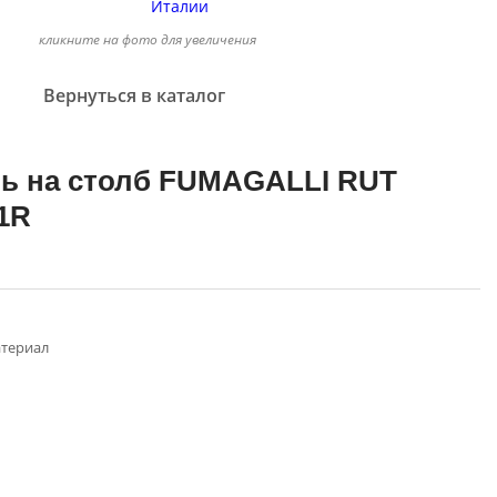
кликните на фото для увеличения
Вернуться в каталог
ь на столб FUMAGALLI RUT
F1R
териал