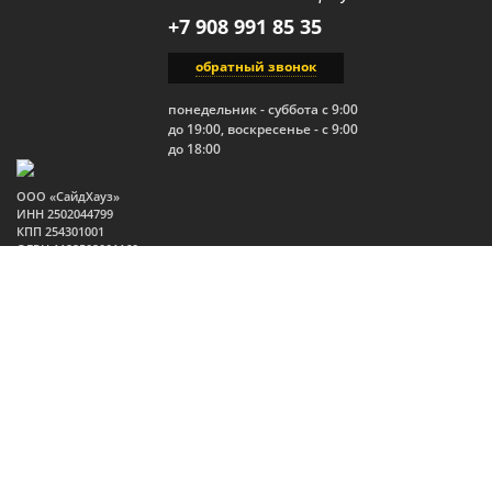
+7 908 991 85 35
обратный звонок
понедельник - суббота с 9:00
до 19:00, воскресенье - с 9:00
до 18:00
ООО «СайдХауз»
ИНН 2502044799
КПП 254301001
ОГРН 1122502001160
Юр.адрес: 690910, Россия,
Приморский край, г.
Владивосток, п. Трудовое,
ул. Изумрудная, 1, стр. 2
2026 Все права защищены.
Политика конфиденциальности
Публичная оферта
Пользовательское соглашение
Политика в отношении файлов
Cookie