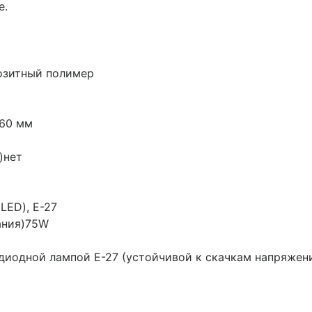
е.
озитный полимер
=60 мм
)
нет
LED), Е-27
ания)
75W
диодной лампой E-27 (устойчивой к скачкам напряжен