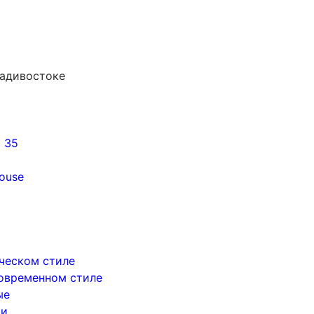
ладивостоке
5 35
ouse
ическом стиле
современном стиле
ые
ри