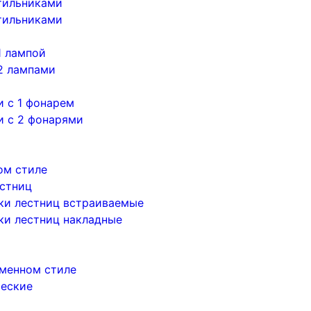
тильниками
тильниками
1 лампой
2 лампами
 с 1 фонарем
и с 2 фонарями
ом стиле
естниц
ки лестниц встраиваемые
ки лестниц накладные
менном стиле
ческие