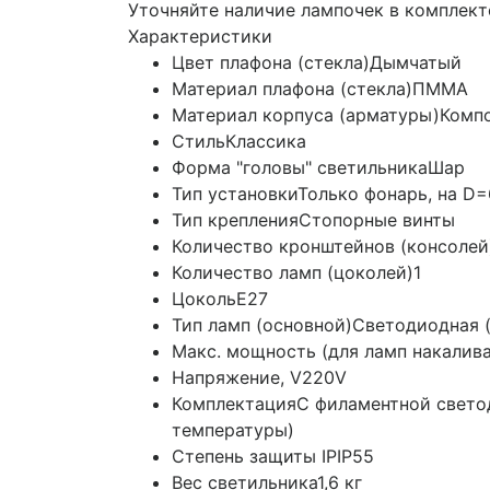
Уточняйте наличие лампочек в комплект
Характеристики
Цвет плафона (стекла)
Дымчатый
Материал плафона (стекла)
ПММА
Материал корпуса (арматуры)
Комп
Стиль
Классика
Форма "головы" светильника
Шар
Тип установки
Только фонарь, на D
Тип крепления
Стопорные винты
Количество кронштейнов (консолей
Количество ламп (цоколей)
1
Цоколь
E27
Тип ламп (основной)
Светодиодная (
Макс. мощность (для ламп накалив
Напряжение, V
220V
Комплектация
С филаментной свето
температуры)
Степень защиты IP
IP55
Вес светильника
1,6 кг