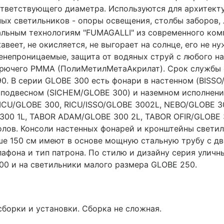
ответствующего диаметра. Используются для архитект
чных светильников - опоры освещения, столбы заборов
кальным технологиям "FUMAGALLI" из современного ком
авеет, не окисляется, не выгорает на солнце, его не н
енепроницаемые, защита от водяных струй с любого на
орючего PMMA (ПолиМетилМетаАкрилат). Срок службы с
0. В серии GLOBE 300 есть фонари в настенном (BISSO
подвесном (SICHEM/GLOBE 300) и наземном исполнении
RICU/GLOBE 300, RICU/ISSO/GLOBE 3002L, NEBO/GLOBE 3
00 1L, TABOR ADAM/GLOBE 300 2L, TABOR OFIR/GLOBE 3
лов. Консоли настенных фонарей и кронштейны светил
ше 150 см имеют в основе мощную стальную трубу с дв
плафона и тип патрона. По стилю и дизайну серия улич
00 и на светильники малого размера GLOBE 250.
сборки и установки. Сборка не сложная.