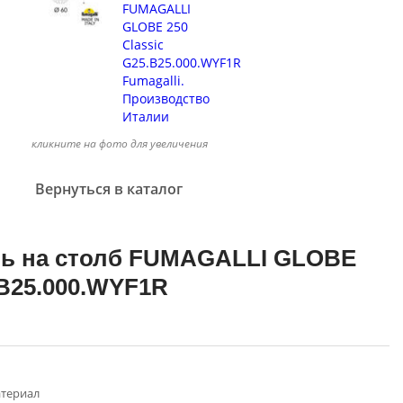
кликните на фото для увеличения
Вернуться в каталог
ь на столб FUMAGALLI GLOBE
.B25.000.WYF1R
териал