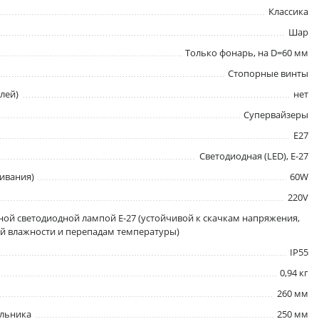
Классика
Шар
Только фонарь, на D=60 мм
Стопорные винты
лей)
нет
Супервайзеры
E27
Светодиодная (LED), Е-27
ивания)
60W
220V
ой светодиодной лампой E-27 (устойчивой к скачкам напряжения,
 влажности и перепадам температуры)
IP55
0,94 кг
260 мм
ильника
250 мм