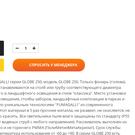
СПРОСИТЬ У МЕНЕДЖЕРА
LLI серии GLOBE 250, модель GLOBE 250. Только фонарь (голова),
танавливаются на столб или трубу соответствующего диаметра.
о и ландшафтного освещения в стиле "классика". Место установки
освещения, столбы заборов, ландшафтные композиции в парках и
, по уникальным технологиям "FUMAGALLI" из современного
от материал в 5 раз прочнее металла, не ржавеет, не окисляется, не
но красить. Все светильники пыле-влаго защищены по стандарту IP55
водяных струй с любого направления). Рассеиватель выполнен из
го и не горючего PMMA (ПолиМетилМетаАкрилат). Срок службы
емпература использования от -60 до +90. В серии GLOBE 250 есть