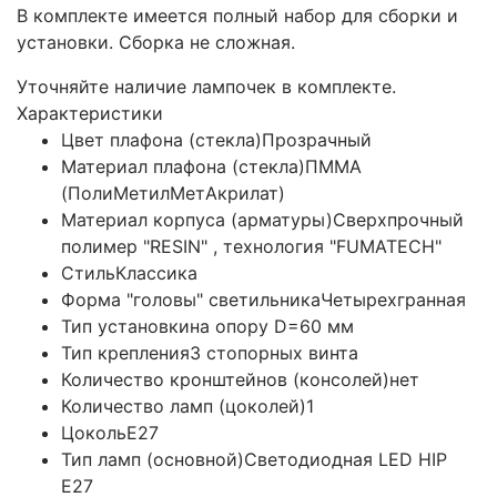
В комплекте имеется полный набор для сборки и
установки. Сборка не сложная.
Уточняйте наличие лампочек в комплекте.
Характеристики
Цвет плафона (стекла)
Прозрачный
Материал плафона (стекла)
ПММА
(ПолиМетилМетАкрилат)
Материал корпуса (арматуры)
Сверхпрочный
полимер "RESIN" , технология "FUMATECH"
Стиль
Классика
Форма "головы" светильника
Четырехгранная
Тип установки
на опору D=60 мм
Тип крепления
3 стопорных винта
Количество кронштейнов (консолей)
нет
Количество ламп (цоколей)
1
Цоколь
E27
Тип ламп (основной)
Светодиодная LED HIP
E27