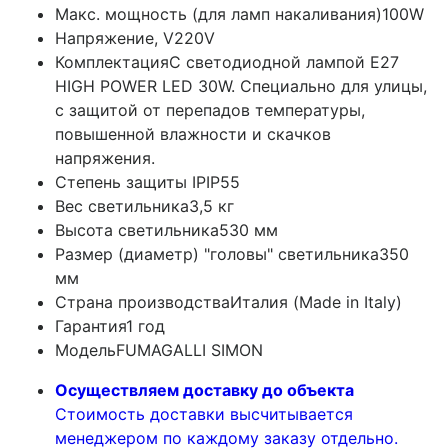
Макс. мощность (для ламп накаливания)
100W
Напряжение, V
220V
Комплектация
С светодиодной лампой E27
HIGH POWER LED 30W. Специально для улицы,
с защитой от перепадов температуры,
повышенной влажности и скачков
напряжения.
Степень защиты IP
IP55
Вес светильника
3,5 кг
Высота светильника
530 мм
Размер (диаметр) "головы" светильника
350
мм
Страна производства
Италия (Made in Italy)
Гарантия
1 год
Модель
FUMAGALLI SIMON
Осуществляем доставку до объекта
Стоимость доставки высчитывается
менеджером по каждому заказу отдельно.