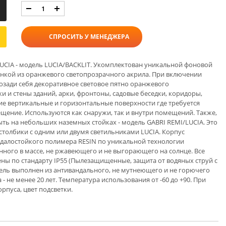
СПРОСИТЬ У МЕНЕДЖЕРА
UCIA - модель LUCIA/BACKLIT. Укомплектован уникальной фоновой
стенкой из оранжевого светопрозрачного акрила. При включении
озади себя декоративное световое пятно оранжевого
ки и стены зданий, арки, фронтоны, садовые беседки, коридоры,
ие вертикальные и горизонтальные поверхности где требуется
щение. Используются как снаружи, так и внутри помещений. Также,
ыть на небольших наземных стойках - модель GABRI REMI/LUCIA. Это
столбики с одним или двумя светильниками LUCIA. Корпус
ндалостойкого полимера RESIN по уникальной технологии
ного в массе, не ржавеющего и не выгорающего на солнце. Все
ны по стандарту IP55 (Пылезащищенные, защита от водяных струй с
тель выполнен из антивандального, не мутнеющего и не горючего
 не менее 20 лет. Температура использования от -60 до +90. При
орпуса, цвет подсветки.