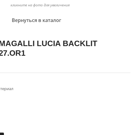
кликните на фото для увеличения
Вернуться в каталог
UMAGALLI LUCIA BACKLIT
E27.OR1
териал