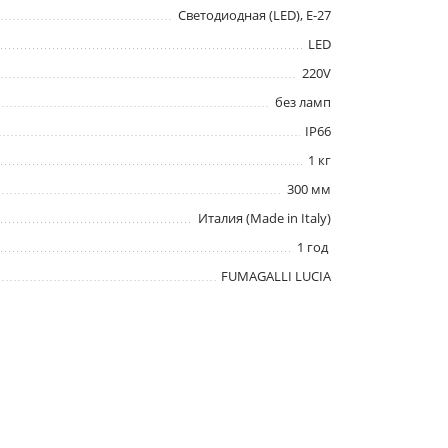
Светодиодная (LED), Е-27
LED
220V
без ламп
IP66
1 кг
300 мм
Италия (Made in Italy)
1 год
FUMAGALLI LUCIA