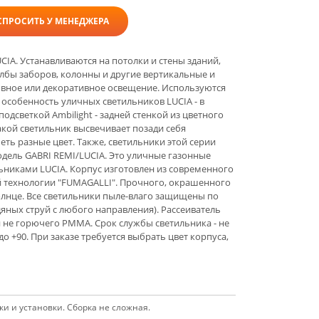
СПРОСИТЬ У МЕНЕДЖЕРА
CIA. Устанавливаются на потолки и стены зданий,
олбы заборов, колонны и другие вертикальные и
овное или декоративное освещение. Используются
 особенность уличных светильников LUCIA - в
дсветкой Ambilight - задней стенкой из цветного
акой светильник высвечивает позади себя
еть разные цвет. Также, светильники этой серии
одель GABRI REMI/LUCIA. Это уличные газонные
ьниками LUCIA. Корпус изготовлен из современного
й технологии "FUMAGALLI". Прочного, окрашенного
олнце. Все светильники пыле-влаго защищены по
яных струй с любого направления). Рассеиватель
 не горючего PMMA. Срок службы светильника - не
до +90. При заказе требуется выбрать цвет корпуса,
и и установки. Сборка не сложная.