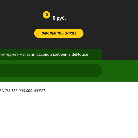
0
0
руб.
оформить заказ
интернет-магазин
садовой мебели
SideHouse
LUCIA 1R3.000.000.WYE27