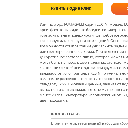
КУПИТЬ В ОДИН КЛИК
Уличные бра FUMAGALLI серии LUCIA - модель LU
арки, фронтоны, садовые беседки, коридоры, ст
горизонтальные поверхности где требуется осн
как снаружи, так и внутри помещений. Основная
возможности комплектации уникальной задней по
или светопрозрачного акрила. При включении т
декоративное световое пятно, которое может им
могут быть на небольших наземных стойках - м
светильники-столбики с одним или двумя светил
вандалостойкого полимера RESIN по уникально
в массе, не ржавеющего и не выгорающего на с
стандарту IP55 (Пылезащищенные, защита от вод
выполнен из антивандального, не мутнеющего и
менее 20 лет. Температура использования от -60 
цвет подсветки.
КОМПЛЕКТАЦИЯ
В комплекте имеется полный набор для сборк