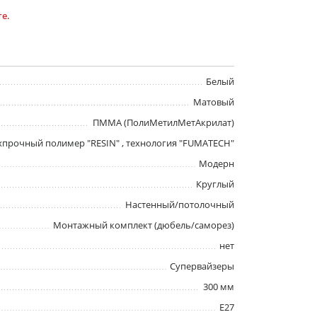
е.
Белый
Матовый
ПММА (ПолиМетилМетАкрилат)
хпрочный полимер "RESIN" , технология "FUMATECH"
Модерн
Круглый
Настенный/потолочный
Монтажный комплект (дюбель/саморез)
нет
Супервайзеры
300 мм
E27