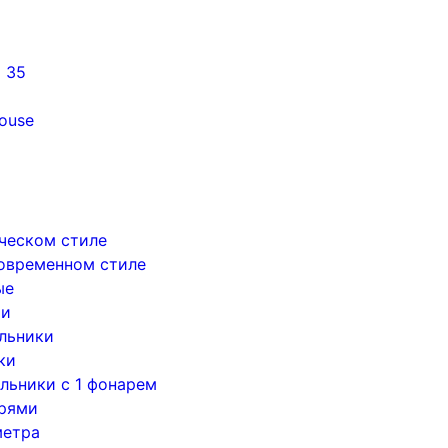
5 35
ouse
ическом стиле
современном стиле
ые
ри
льники
ки
льники с 1 фонарем
арями
метра