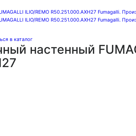
ься в каталог
чный настенный FUMA
H27