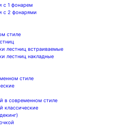
 с 1 фонарем
и с 2 фонарями
ом стиле
естниц
ки лестниц встраиваемые
ки лестниц накладные
менном стиле
ческие
й в современном стиле
й классические
декинг)
почкой