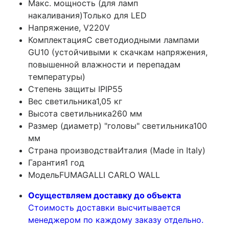
Макс. мощность (для ламп
накаливания)
Только для LED
Напряжение, V
220V
Комплектация
С светодиодными лампами
GU10 (устойчивыми к скачкам напряжения,
повышенной влажности и перепадам
температуры)
Степень защиты IP
IP55
Вес светильника
1,05 кг
Высота светильника
260 мм
Размер (диаметр) "головы" светильника
100
мм
Страна производства
Италия (Made in Italy)
Гарантия
1 год
Модель
FUMAGALLI CARLO WALL
Осуществляем доставку до объекта
Стоимость доставки высчитывается
менеджером по каждому заказу отдельно.