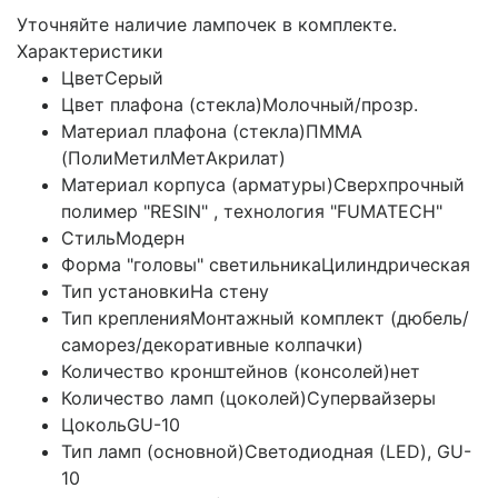
Уточняйте наличие лампочек в комплекте.
Характеристики
Цвет
Серый
Цвет плафона (стекла)
Молочный/прозр.
Материал плафона (стекла)
ПММА
(ПолиМетилМетАкрилат)
Материал корпуса (арматуры)
Сверхпрочный
полимер "RESIN" , технология "FUMATECH"
Стиль
Модерн
Форма "головы" светильника
Цилиндрическая
Тип установки
На стену
Тип крепления
Монтажный комплект (дюбель/
саморез/декоративные колпачки)
Количество кронштейнов (консолей)
нет
Количество ламп (цоколей)
Супервайзеры
Цоколь
GU-10
Тип ламп (основной)
Светодиодная (LED), GU-
10