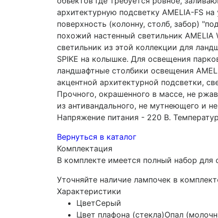
объектов где требуется ровное, заливаю
архитектурную подсветку AMELIA-FS на 
поверхность (колонну, столб, забор) "п
похожий настенный светильник AMELIA W
светильник из этой коллекции для ланд
SPIKE на колышке. Для освещения парко
ландшафтные столбики освещения AMELIA
акцентной архитектурной подсветки, св
Прочного, окрашенного в массе, не ржа
из антивандального, не мутнеющего и н
Напряжение питания - 220 В. Температур
Вернуться в каталог
Комплектация
В комплекте имеется полный набор для 
Уточняйте наличие лампочек в комплект
Характеристики
Цвет
Серый
Цвет плафона (стекла)
Опал (молочн