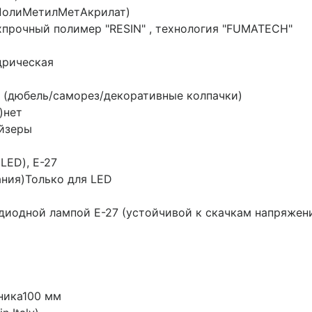
олиМетилМетАкрилат)
прочный полимер "RESIN" , технология "FUMATECH"
дрическая
(дюбель/саморез/декоративные колпачки)
)
нет
йзеры
LED), Е-27
ания)
Только для LED
диодной лампой E-27 (устойчивой к скачкам напряжен
ника
100 мм