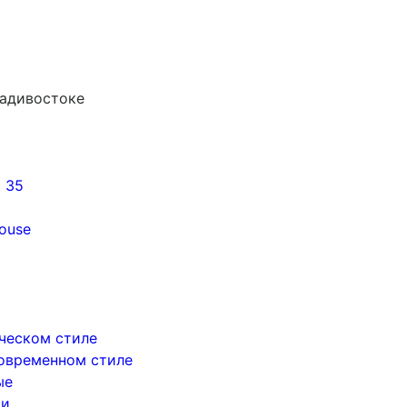
ладивостоке
5 35
ouse
ическом стиле
современном стиле
ые
ри