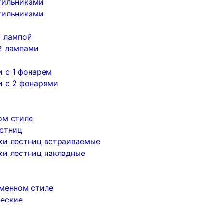
тильниками
тильниками
1 лампой
2 лампами
 с 1 фонарем
и с 2 фонарями
ом стиле
естниц
ки лестниц встраиваемые
ки лестниц накладные
менном стиле
ческие