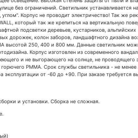
щее освещение. Высокая степень защиты от пыли и вла
улице без ограничений. Светильник устанавливается н
од углом". Корпус не проводит электричество! Так же р
ALL, который так же крепиться на вертикальную пове
шафтной подсветки деревьев, кустарников, альпийских
вых дорожек, колон заборов, ландшафтного дизайна в
 высотой 250, 400 и 800 мм. Данные светильник можн
етодизайна. Корпус изготовлен из современного ванда
веющего и не выгорающего на солнце, не проводящего 
е горючего PMMA. Срок службы светильника - не менее 
а эксплуатации от -60 до +90. При заказе требуется в
сборки и установки. Сборка не сложная.
е.
ый)