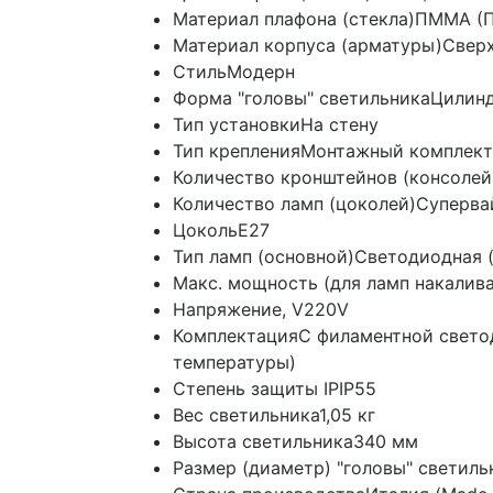
Материал плафона (стекла)
ПММА (П
Материал корпуса (арматуры)
Сверх
Стиль
Модерн
Форма "головы" светильника
Цилин
Тип установки
На стену
Тип крепления
Монтажный комплект 
Количество кронштейнов (консолей
Количество ламп (цоколей)
Суперва
Цоколь
E27
Тип ламп (основной)
Светодиодная (
Макс. мощность (для ламп накалив
Напряжение, V
220V
Комплектация
С филаментной свето
температуры)
Степень защиты IP
IP55
Вес светильника
1,05 кг
Высота светильника
340 мм
Размер (диаметр) "головы" светиль