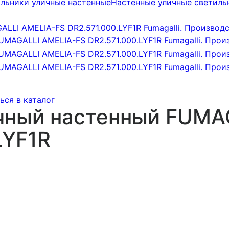
льники уличные настенные
Настенные уличные светиль
ься в каталог
чный настенный FUMA
LYF1R