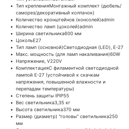
Тип крепления
Монтажный комплект (дюбель/
саморез/декоративный колпачок)
Количество кронштейнов (консолей)
admin
Количество ламп (цоколей)
admin
Ширина светильника
600 мм
Цоколь
E27
Тип ламп (основной)
Светодиодная (LED), Е-27
Макс. мощность (для ламп накаливания)
60W
Напряжение, V
220V
Комплектация
С филаментной светодиодной
лампой E-27 (устойчивой к скачкам
напряжения, повышенной влажности и
перепадам температуры)
Степень защиты IP
IP55
Вес светильника
3,35 кг
Высота светильника
370 мм
Размер (диаметр) "головы" светильника
250
мм