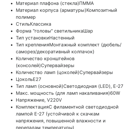
Материал плафона (стекла)
ПММА
Материал корпуса (арматуры)
Композитный
полимер
Стиль
Классика
Форма "головы" светильника
Шар
Тип установки
Настенный
Тип крепления
Монтажный комплект (дюбель/
саморез/декоративный колпачок)
Количество кронштейнов
(консолей)
Супервайзеры
Количество ламп (цоколей)
Супервайзеры
Цоколь
E27
Тип ламп (основной)
Светодиодная (LED), Е-27
Макс. мощность (для ламп накаливания)
60W
Напряжение, V
220V
Комплектация
С филаментной светодиодной
лампой E-27 (устойчивой к скачкам
напряжения, повышенной влажности и
перепадам температуры)