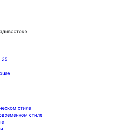
ладивостоке
5 35
ouse
ическом стиле
современном стиле
ые
ри