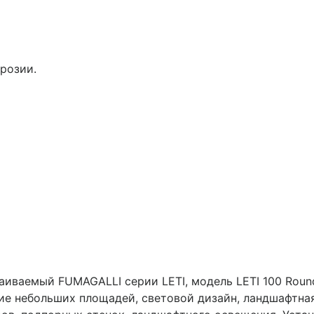
розии.
аиваемый FUMAGALLI серии LETI, модель LETI 100 Round
ние небольших площадей, световой дизайн, ландшафтна