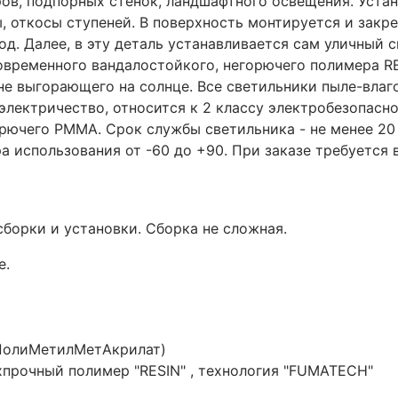
в, подпорных стенок, ландшафтного освещения. Устан
, откосы ступеней. В поверхность монтируется и закре
д. Далее, в эту деталь устанавливается сам уличный с
современного вандалостойкого, негорючего полимера R
не выгорающего на солнце. Все светильники пыле-влаг
электричество, относится к 2 классу электробезопасно
орючего PMMA. Срок службы светильника - не менее 20 
а использования от -60 до +90. При заказе требуется 
сборки и установки. Сборка не сложная.
е.
олиМетилМетАкрилат)
прочный полимер "RESIN" , технология "FUMATECH"