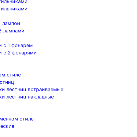
тильниками
тильниками
1 лампой
2 лампами
 с 1 фонарем
и с 2 фонарями
ом стиле
естниц
ки лестниц встраиваемые
ки лестниц накладные
менном стиле
ческие