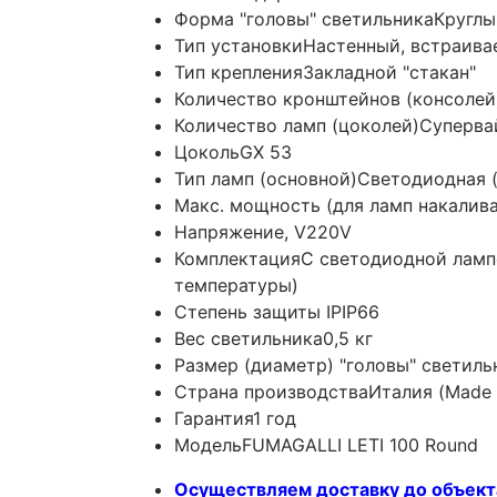
Форма "головы" светильника
Круглы
Тип установки
Настенный, встраив
Тип крепления
Закладной "стакан"
Количество кронштейнов (консолей
Количество ламп (цоколей)
Суперва
Цоколь
GX 53
Тип ламп (основной)
Светодиодная (
Макс. мощность (для ламп накалив
Напряжение, V
220V
Комплектация
C светодиодной ламп
температуры)
Степень защиты IP
IP66
Вес светильника
0,5 кг
Размер (диаметр) "головы" светиль
Страна производства
Италия (Made i
Гарантия
1 год
Модель
FUMAGALLI LETI 100 Round
Осуществляем доставку до объект