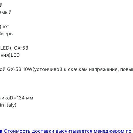
й
аемый
)
нет
йзеры
LED), GX-53
ания)
LED
ой GX-53 10W(устойчивой к скачкам напряжения, пов
ника
D=134 мм
n Italy)
а
Стоимость доставки высчитывается менеджером по 