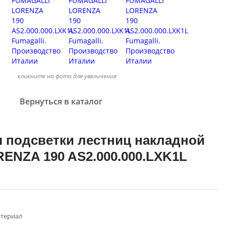
кликните на фото для увеличения
Вернуться в каталог
 подсветки лестниц накладной
ENZA 190 AS2.000.000.LXK1L
териал