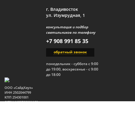
г. Владивосток
ул. Изумрудная, 1
консультация и подбор
светильников по телефону
+7 908 991 85 35
обратный звонок
понедельник - суббота с 9:00
до 19:00, воскресенье - с 9:00
до 18:00
ООО «СайдХауз»
ИНН 2502044799
КПП 254301001
ОГРН 1122502001160
Юр.адрес: 690910, Россия,
Приморский край, г.
Владивосток, п. Трудовое,
ул. Изумрудная, 1, стр. 2