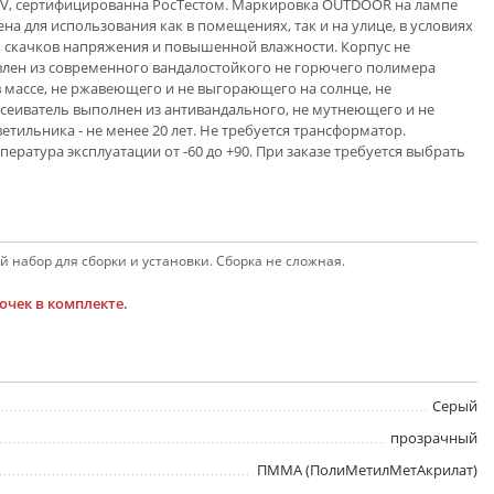
YV, сертифицированна РосТестом. Маркировка OUTDOOR на лампе
на для использования как в помещениях, так и на улице, в условиях
 скачков напряжения и повышенной влажности. Корпус не
овлен из современного вандалостойкого не горючего полимера
 массе, не ржавеющего и не выгорающего на солнце, не
ссеиватель выполнен из антивандального, не мутнеющего и не
тильника - не менее 20 лет. Не требуется трансформатор.
пература эксплуатации от -60 до +90. При заказе требуется выбрать
 набор для сборки и установки. Сборка не сложная.
чек в комплекте.
Серый
прозрачный
ПММА (ПолиМетилМетАкрилат)