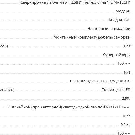
Сверхпрочный полимер "RESIN" , технология "FUMATECH"
Модерн
Квадратная
Настенный, накладной
Монтажный комплект (дюбель/саморез)
лей)
нет
Супервайзеры
190 мм
R7s
Светодиодная (LED), R7s (118мм)
ивания)
Только для LED
220V
C линейной (прожекторной) светодиодной лампой R7s L-118 мм.
IP55
0,2 кг
150 мм