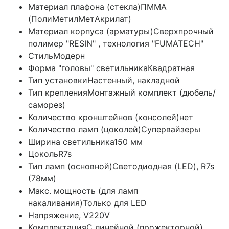
Материал плафона (стекла)
ПММА
(ПолиМетилМетАкрилат)
Материал корпуса (арматуры)
Сверхпрочный
полимер "RESIN" , технология "FUMATECH"
Стиль
Модерн
Форма "головы" светильника
Квадратная
Тип установки
Настенный, накладной
Тип крепления
Монтажный комплект (дюбель/
саморез)
Количество кронштейнов (консолей)
нет
Количество ламп (цоколей)
Супервайзеры
Ширина светильника
150 мм
Цоколь
R7s
Тип ламп (основной)
Светодиодная (LED), R7s
(78мм)
Макс. мощность (для ламп
накаливания)
Только для LED
Напряжение, V
220V
Комплектация
C линейной (прожекторной)