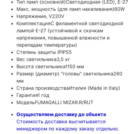
Тип ламп (основной)
Светодиодная (LED), Е-27
Макс. мощность (для ламп накаливания)
60W
Напряжение, V
220V
Комплектация
С филаментной светодиодной
лампой E-27 (устойчивой к скачкам
напряжения, повышенной влажности и
перепадам температуры)
Степень защиты IP
IP55
Вес светильника
3,5 кг
Высота светильника
1150 мм
Размер (диаметр) "головы" светильника
260
мм
Страна производства
Италия (Made in Italy)
Гарантия
1 год
Модель
FUMAGALLI MIZAR.R/RUT
Осуществляем доставку до объекта
Стоимость доставки высчитывается
менеджером по каждому заказу отдельно.