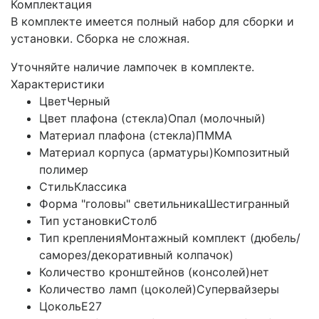
Комплектация
В комплекте имеется полный набор для сборки и
установки. Сборка не сложная.
Уточняйте наличие лампочек в комплекте.
Характеристики
Цвет
Черный
Цвет плафона (стекла)
Опал (молочный)
Материал плафона (стекла)
ПММА
Материал корпуса (арматуры)
Композитный
полимер
Стиль
Классика
Форма "головы" светильника
Шестигранный
Тип установки
Столб
Тип крепления
Монтажный комплект (дюбель/
саморез/декоративный колпачок)
Количество кронштейнов (консолей)
нет
Количество ламп (цоколей)
Супервайзеры
Цоколь
E27