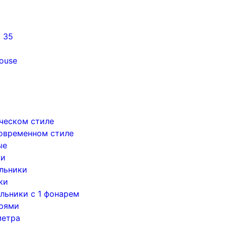
5 35
ouse
ическом стиле
современном стиле
ые
ри
льники
ки
льники с 1 фонарем
арями
метра