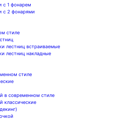
 с 1 фонарем
и с 2 фонарями
ом стиле
естниц
ки лестниц встраиваемые
ки лестниц накладные
менном стиле
ческие
й в современном стиле
й классические
декинг)
почкой