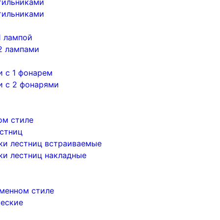
тильниками
тильниками
1 лампой
2 лампами
 с 1 фонарем
и с 2 фонарями
ом стиле
естниц
ки лестниц встраиваемые
ки лестниц накладные
менном стиле
ческие