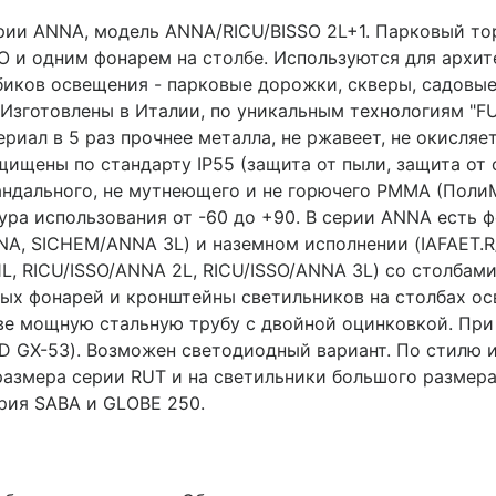
ии ANNA, модель ANNA/RICU/BISSO 2L+1. Парковый тор
 и одним фонарем на столбе. Используются для архит
биков освещения - парковые дорожки, cкверы, садовые 
Изготовлены в Италии, по уникальным технологиям "F
иал в 5 раз прочнее металла, не ржавеет, не окисляет
ащищены по стандарту IP55 (защита от пыли, защита о
вандального, не мутнеющего и не горючего PMMA (Пол
тура использования от -60 до +90. В серии ANNA есть 
, SICHEM/ANNA 3L) и наземном исполнении (IAFAET.
1L, RICU/ISSO/ANNA 2L, RICU/ISSO/ANNA 3L) со столбам
ных фонарей и кронштейны светильников на столбах ос
ве мощную стальную трубу с двойной оцинковкой. При 
LED GX-53). Возможен светодиодный вариант. По стилю 
размера серии RUT и на светильники большого размер
рия SABA и GLOBE 250.