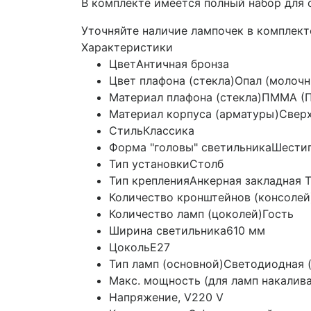
В комплекте имеется полный набор для 
Уточняйте наличие лампочек в комплект
Характеристики
Цвет
Античная бронза
Цвет плафона (стекла)
Опал (молочн
Материал плафона (стекла)
ПММА (П
Материал корпуса (арматуры)
Сверх
Стиль
Классика
Форма "головы" светильника
Шести
Тип установки
Столб
Тип крепления
Анкерная закладная Т
Количество кронштейнов (консолей
Количество ламп (цоколей)
Гость
Ширина светильника
610 мм
Цоколь
E27
Тип ламп (основной)
Светодиодная (
Макс. мощность (для ламп накалив
Напряжение, V
220 V