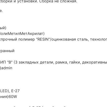
сборки и установки. Сборка не сложная.
е.
ый)
олиМетилМетАкрилат)
прочный полимер "RESIN"/оцинкованая сталь, технол
гранный
ИП "B" (3 закладных детали, рамка, гайки, декоративн
)
admin
LED), Е-27
ания)
60W