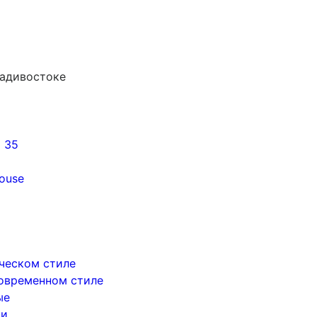
ладивостоке
5 35
ouse
ическом стиле
современном стиле
ые
ри