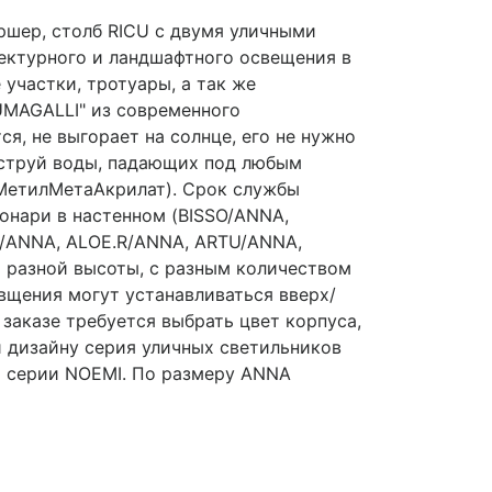
шер, столб RICU с двумя уличными
ектурного и ландшафтного освещения в
участки, тротуары, а так же
UMAGALLI" из современного
ся, не выгорает на солнце, его не нужно
т струй воды, падающих под любым
иМетилМетаАкрилат). Срок службы
фонари в настенном (BISSO/ANNA,
R/ANNA, ALOE.R/ANNA, ARTU/ANNA,
и разной высоты, с разным количеством
вщения могут устанавливаться вверх/
заказе требуется выбрать цвет корпуса,
и дизайну серия уличных светильников
а серии NOEMI. По размеру ANNA