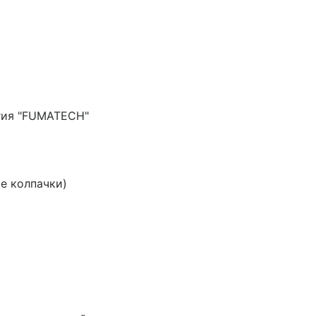
огия "FUMATECH"
ые колпачки)