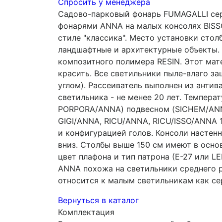
Спросить у менеджера
Садово-парковый фонарь FUMAGALLI сер
фонарями ANNA на малых консолях BISSO
стиле "классика". Место установки стол
ландшафтные и архитектурные объекты. 
композитного полимера RESIN. Этот матер
красить. Все светильники пыле-влаго з
углом). Рассеиватель выполнен из анти
светильника - не менее 20 лет. Темпера
PORPORA/ANNA) подвесном (SICHEM/ANNA
GIGI/ANNA, RICU/ANNA, RICU/ISSO/ANNA 
и конфигурацией голов. Консоли настен
вниз. Столбы выше 150 см имеют в осно
цвет плафона и тип патрона (Е-27 или 
ANNA похожа на светильники среднего 
относится к малым светильникам как се
Вернуться в каталог
Комплектация