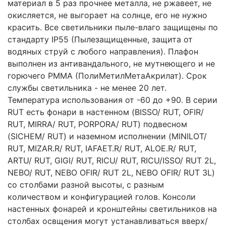
материал в 5 раз прочнее металла, не ржавеет, не
окисляется, не выгорает на солнце, его не нужно
красить. Все светильники пыле-влаго защищены по
стандарту IP55 (Пылезащищенные, защита от
водяных струй с любого направления). Плафон
выполнен из антивандального, не мутнеющего и не
горючего PMMA (ПолиМетилМетаАкрилат). Срок
службы светильника - не менее 20 лет.
Температура использования от -60 до +90. В серии
RUT есть фонари в настенном (BISSO/ RUT, OFIR/
RUT, MIRRA/ RUT, PORPORA/ RUT) подвесном
(SICHEM/ RUT) и наземном исполнении (MINILOT/
RUT, MIZAR.R/ RUT, IAFAET.R/ RUT, ALOE.R/ RUT,
ARTU/ RUT, GIGI/ RUT, RICU/ RUT, RICU/ISSO/ RUT 2L,
NEBO/ RUT, NEBO OFIR/ RUT 2L, NEBO OFIR/ RUT 3L)
со столбами разной высоты, с разным
количеством и конфигурацией голов. Консоли
настенных фонарей и кронштейны светильников на
столбах освщения могут устанавливаться вверх/