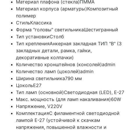
Материал плафона (стекла)
ПММА
Материал корпуса (арматуры)
Композитный
полимер
Стиль
Классика
Форма "головы" светильника
Шестигранный
Тип установки
Столб
Тип крепления
Анкерная закладная ТИП "B" (3
закладных детали, рамка, гайки,
декоративные колпачки)
Количество кронштейнов (консолей)
admin
Количество ламп (цоколей)
admin
Ширина светильника
790 мм
Цоколь
E27
Тип ламп (основной)
Светодиодная (LED), Е-27
Макс. мощность (для ламп накаливания)
60W
Напряжение, V
220V
Комплектация
С филаментной светодиодной
лампой E-27 (устойчивой к скачкам
напряжения, повышенной влажности и