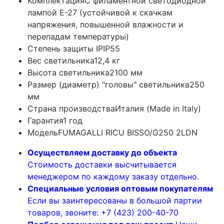
Комплектация
С филаментной светодиодной
лампой E-27 (устойчивой к скачкам
напряжения, повышенной влажности и
перепадам температуры)
Степень защиты IP
IP55
Вес светильника
12,4 кг
Высота светильника
2100 мм
Размер (диаметр) "головы" светильника
250
мм
Страна производства
Италия (Made in Italy)
Гарантия
1 год
Модель
FUMAGALLI RICU BISSO/G250 2LDN
Осуществляем доставку до объекта
Стоимость доставки высчитывается
менеджером по каждому заказу отдельно.
Специальные условия оптовым покупателям
Если вы заинтересованы в большой партии
товаров, звоните: +7 (423) 200-40-70