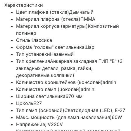
Характеристики
Цвет плафона (стекла)
Дымчатый
Материал плафона (стекла)
ПММА
Материал корпуса (арматуры)
Композитный
полимер
Стиль
Классика
Форма "головы" светильника
Шар
Тип установки
Наземный
Тип крепления
Анкерная закладная ТИП "B" (3
закладных детали, рамка, гайки,
декоративные колпачки)
Количество кронштейнов (консолей)
admin
Количество ламп (цоколей)
admin
Ширина светильника
670 мм
Цоколь
E27
Тип ламп (основной)
Светодиодная (LED), Е-27
Макс. мощность (для ламп накаливания)
60W
Напряжение, V
220V