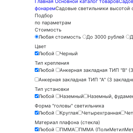
Главная
Основной каталог товаров
Садов
фонарем
Садовые светильники высотой от
Подбор
по параметрам
Стоимость
Любая стоимость
До 3000 рублей
Д
Цвет
Любой
Черный
Тип крепления
Любой
Анкерная закладная ТИП "B" (
Анкерная закладная ТИП "А" (3 закладн
Тип установки
Любой
Наземный
Наземный, фудаме
Форма "головы" светильника
Любой
Круглая
Четырехгранная
Че
Материал плафона (стекла)
Любой
ПММА
ПММА (ПолиМетилМет