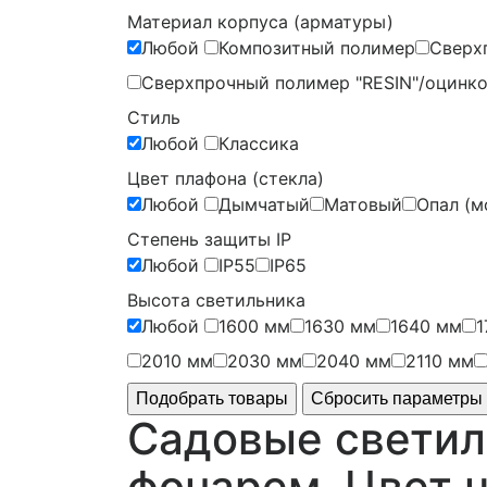
Материал корпуса (арматуры)
Любой
Композитный полимер
Сверх
Сверхпрочный полимер "RESIN"/оцинко
Стиль
Любой
Классика
Цвет плафона (стекла)
Любой
Дымчатый
Матовый
Опал (м
Степень защиты IP
Любой
IP55
IP65
Высота светильника
Любой
1600 мм
1630 мм
1640 мм
1
2010 мм
2030 мм
2040 мм
2110 мм
Садовые светиль
фонарем. Цвет 