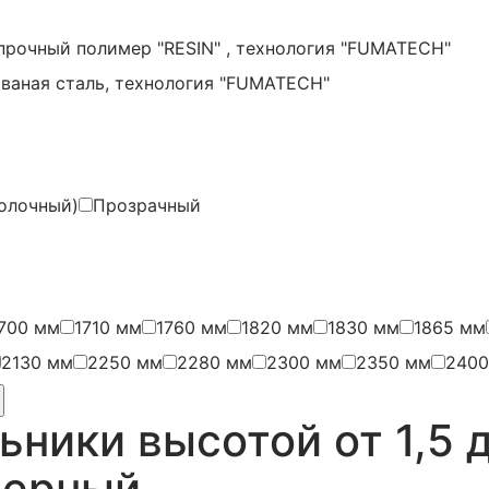
прочный полимер "RESIN" , технология "FUMATECH"
ваная сталь, технология "FUMATECH"
олочный)
Прозрачный
700 мм
1710 мм
1760 мм
1820 мм
1830 мм
1865 мм
2130 мм
2250 мм
2280 мм
2300 мм
2350 мм
2400
ники высотой от 1,5 д
черный