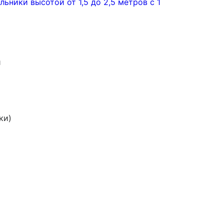
ьники высотой от 1,5 до 2,5 метров с 1
й
ки)