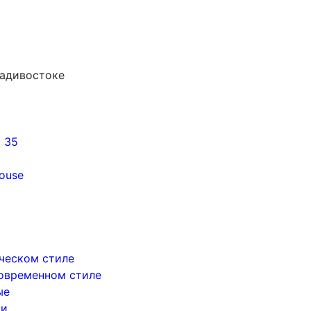
ладивостоке
5 35
ouse
ическом стиле
современном стиле
ые
ри