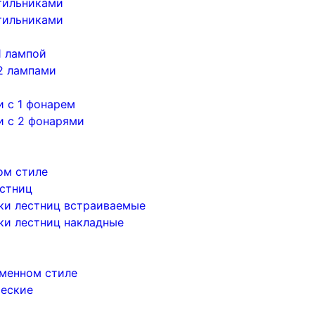
тильниками
тильниками
1 лампой
2 лампами
 с 1 фонарем
и с 2 фонарями
ом стиле
естниц
ки лестниц встраиваемые
ки лестниц накладные
менном стиле
ческие