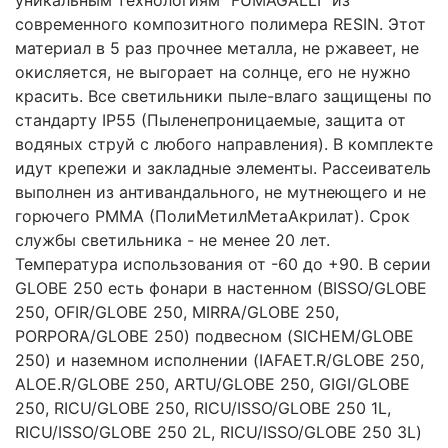
уникальным технологиям "FUMAGALLI" из
современного композитного полимера RESIN. Этот
материал в 5 раз прочнее металла, не ржавеет, не
окисляется, не выгорает на солнце, его не нужно
красить. Все светильники пыле-влаго защищены по
стандарту IP55 (Пыленепроницаемые, защита от
водяных струй с любого направления). В комплекте
идут крепежи и закладные элементы. Рассеиватель
выполнен из антивандального, не мутнеющего и не
горючего PMMA (ПолиМетилМетаАкрилат). Срок
службы светильника - не менее 20 лет.
Температура использования от -60 до +90. В серии
GLOBE 250 есть фонари в настенном (BISSO/GLOBE
250, OFIR/GLOBE 250, MIRRA/GLOBE 250,
PORPORA/GLOBE 250) подвесном (SICHEM/GLOBE
250) и наземном исполнении (IAFAET.R/GLOBE 250,
ALOE.R/GLOBE 250, ARTU/GLOBE 250, GIGI/GLOBE
250, RICU/GLOBE 250, RICU/ISSO/GLOBE 250 1L,
RICU/ISSO/GLOBE 250 2L, RICU/ISSO/GLOBE 250 3L)