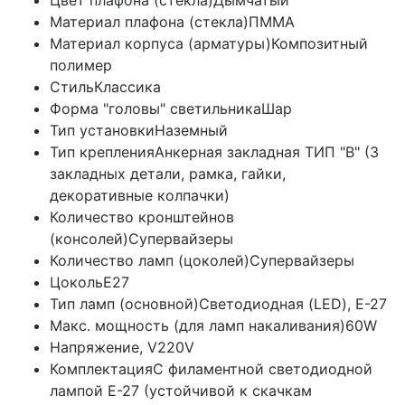
Цвет плафона (стекла)
Дымчатый
Материал плафона (стекла)
ПММА
Материал корпуса (арматуры)
Композитный
полимер
Стиль
Классика
Форма "головы" светильника
Шар
Тип установки
Наземный
Тип крепления
Анкерная закладная ТИП "B" (3
закладных детали, рамка, гайки,
декоративные колпачки)
Количество кронштейнов
(консолей)
Супервайзеры
Количество ламп (цоколей)
Супервайзеры
Цоколь
E27
Тип ламп (основной)
Светодиодная (LED), Е-27
Макс. мощность (для ламп накаливания)
60W
Напряжение, V
220V
Комплектация
С филаментной светодиодной
лампой E-27 (устойчивой к скачкам