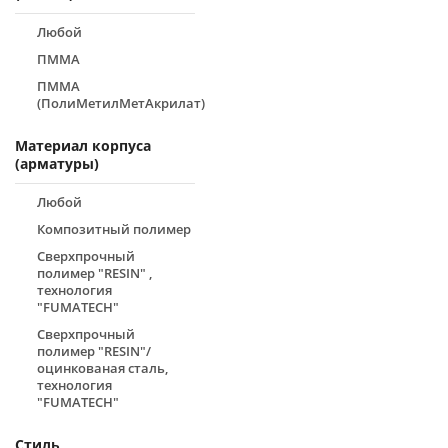
Любой
ПММА
ПММА
(ПолиМетилМетАкрилат)
Материал корпуса
(арматуры)
Любой
Композитный полимер
Сверхпрочный
полимер "RESIN" ,
технология
"FUMATECH"
Сверхпрочный
полимер "RESIN"/
оцинкованая сталь,
технология
"FUMATECH"
Стиль