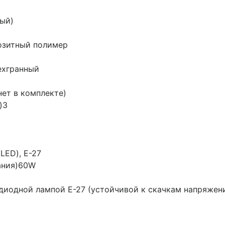
ый)
озитный полимер
ехгранный
ет в комплекте)
)
3
LED), Е-27
ания)
60W
диодной лампой E-27 (устойчивой к скачкам напряжен