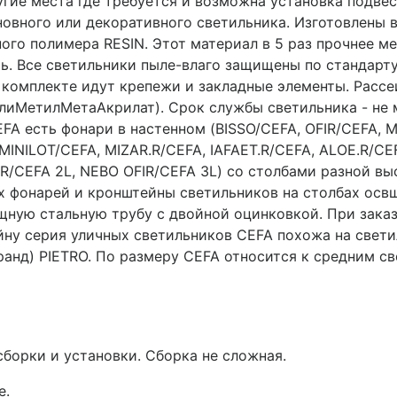
угие места где требуется и возможна установка подве
овного или декоративного светильника. Изготовлены 
го полимера RESIN. Этот материал в 5 раз прочнее мет
ить. Все светильники пыле-влаго защищены по стандарт
 комплекте идут крепежи и закладные элементы. Рассе
иМетилМетаАкрилат). Срок службы светильника - не м
CEFA есть фонари в настенном (BISSO/CEFA, OFIR/CEFA,
INILOT/CEFA, MIZAR.R/CEFA, IAFAET.R/CEFA, ALOE.R/CEF
IR/CEFA 2L, NEBO OFIR/CEFA 3L) со столбами разной вы
х фонарей и кронштейны светильников на столбах освщ
ную стальную трубу с двойной оцинковкой. При заказе
айну серия уличных светильников CEFA похожа на свет
ранд) PIETRO. По размеру CEFA относится к средним с
сборки и установки. Сборка не сложная.
е.