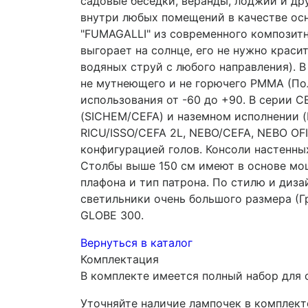
садовые беседки, веранды, лоджии и др
внутри любых помещений в качестве осн
"FUMAGALLI" из современного композитно
выгорает на солнце, его не нужно крас
водяных струй с любого направления). В
не мутнеющего и не горючего PMMA (Пол
использования от -60 до +90. В серии 
(SICHEM/CEFA) и наземном исполнении (M
RICU/ISSO/CEFA 2L, NEBO/CEFA, NEBO OF
конфигурацией голов. Консоли настенны
Столбы выше 150 см имеют в основе мощ
плафона и тип патрона. По стилю и диз
светильники очень большого размера (Г
GLOBE 300.
Вернуться в каталог
Комплектация
В комплекте имеется полный набор для 
Уточняйте наличие лампочек в комплект