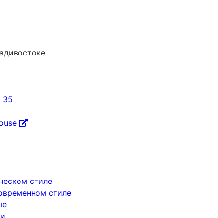
ладивостоке
5 35
House
ическом стиле
современном стиле
ые
ри