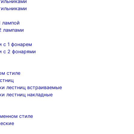
тильниками
тильниками
1 лампой
2 лампами
 с 1 фонарем
и с 2 фонарями
ом стиле
естниц
ки лестниц встраиваемые
ки лестниц накладные
менном стиле
ческие