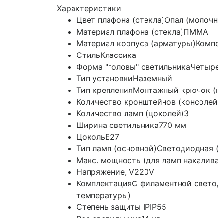
Характеристики
Цвет плафона (стекла)
Опал (молочн
Материал плафона (стекла)
ПММА
Материал корпуса (арматуры)
Комп
Стиль
Классика
Форма "головы" светильника
Четыр
Тип установки
Наземный
Тип крепления
Монтажный крючок (н
Количество кронштейнов (консолей
Количество ламп (цоколей)
3
Ширина светильника
770 мм
Цоколь
E27
Тип ламп (основной)
Светодиодная (
Макс. мощность (для ламп накалив
Напряжение, V
220V
Комплектация
С филаментной свето
температуры)
Степень защиты IP
IP55