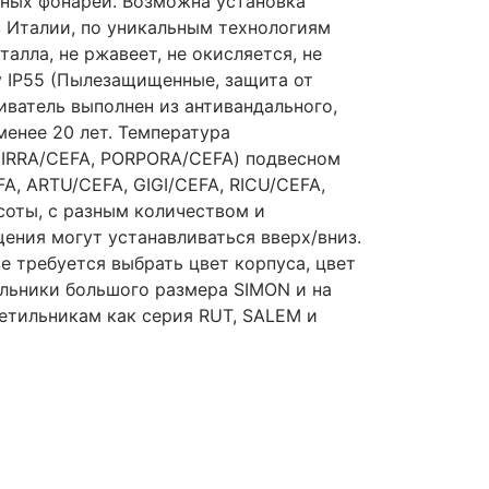
сных фонарей. Возможна установка
в Италии, по уникальным технологиям
алла, не ржавеет, не окисляется, не
у IP55 (Пылезащищенные, защита от
иватель выполнен из антивандального,
енее 20 лет. Температура
 MIRRA/CEFA, PORPORA/CEFA) подвесном
A, ARTU/CEFA, GIGI/CEFA, RICU/CEFA,
соты, с разным количеством и
ения могут устанавливаться вверх/вниз.
 требуется выбрать цвет корпуса, цвет
ильники большого размера SIMON и на
ветильникам как серия RUT, SALEM и