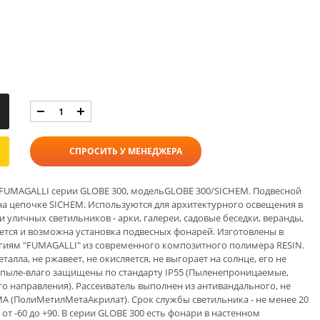
СПРОСИТЬ У МЕНЕДЖЕРА
FUMAGALLI серии GLOBE 300, модельGLOBE 300/SICHEM. Подвесной
на цепочке SICHEM. Используются для архитектурного освещения в
ки уличных светильников - арки, галереи, садовые беседки, веранды,
уется и возможна установка подвесных фонарей. Изготовлены в
гиям "FUMAGALLI" из современного композитного полимера RESIN.
талла, не ржавеет, не окисляется, не выгорает на солнце, его не
и пыле-влаго защищены по стандарту IP55 (Пыленепроницаемые,
го направления). Рассеиватель выполнен из антивандального, не
 (ПолиМетилМетаАкрилат). Срок службы светильника - не менее 20
от -60 до +90. В серии GLOBE 300 есть фонари в настенном