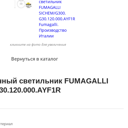
кликните на фото для увеличения
Вернуться в каталог
чный светильник FUMAGALLI
30.120.000.AYF1R
териал