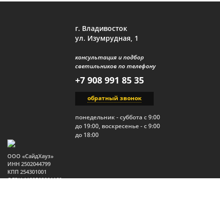
г. Владивосток
ул. Изумрудная, 1
консультация и подбор
светильников по телефону
+7 908 991 85 35
обратный звонок
понедельник - суббота с 9:00
до 19:00, воскресенье - с 9:00
до 18:00
ООО «СайдХауз»
ИНН 2502044799
КПП 254301001
ОГРН 1122502001160
Юр.адрес: 690910, Россия,
Приморский край, г.
Владивосток, п. Трудовое,
ул. Изумрудная, 1, стр. 2