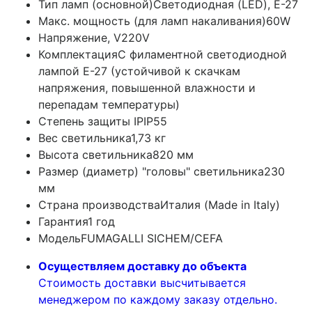
Тип ламп (основной)
Светодиодная (LED), Е-27
Макс. мощность (для ламп накаливания)
60W
Напряжение, V
220V
Комплектация
С филаментной светодиодной
лампой E-27 (устойчивой к скачкам
напряжения, повышенной влажности и
перепадам температуры)
Степень защиты IP
IP55
Вес светильника
1,73 кг
Высота светильника
820 мм
Размер (диаметр) "головы" светильника
230
мм
Страна производства
Италия (Made in Italy)
Гарантия
1 год
Модель
FUMAGALLI SICHEM/CEFA
Осуществляем доставку до объекта
Стоимость доставки высчитывается
менеджером по каждому заказу отдельно.