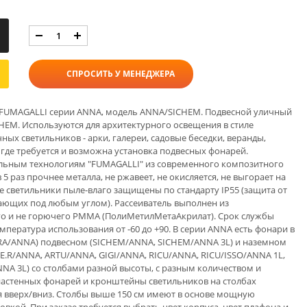
СПРОСИТЬ У МЕНЕДЖЕРА
 FUMAGALLI серии ANNA, модель ANNA/SICHEM. Подвесной уличный
HEM. Используются для архитектурного освещения в стиле
чных светильников - арки, галереи, садовые беседки, веранды,
 где требуется и возможна установка подвесных фонарей.
альным технологиям "FUMAGALLI" из современного композитного
 5 раз прочнее металла, не ржавеет, не окисляется, не выгорает на
се светильники пыле-влаго защищены по стандарту IP55 (защита от
дающих под любым углом). Рассеиватель выполнен из
го и не горючего PMMA (ПолиМетилМетаАкрилат). Срок службы
Температура использования от -60 до +90. В серии ANNA есть фонари в
RA/ANNA) подвесном (SICHEM/ANNA, SICHEM/ANNA 3L) и наземном
E.R/ANNA, ARTU/ANNA, GIGI/ANNA, RICU/ANNA, RICU/ISSO/ANNA 1L,
NNA 3L) со столбами разной высоты, с разным количеством и
настенных фонарей и кронштейны светильников на столбах
я вверх/вниз. Столбы выше 150 см имеют в основе мощную