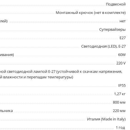
Подвесной
Монтажный крючок (нет в комплекте)
лей)
нет
Супервайзеры
E27
Светодиодная (LED), Е-27
ивания)
60W
220 V
ой светодиодной лампой E-27 (устойчивой к скачкам напряжения,
 влажности и перепадам температуры)
IP55
1,27 кг
800 мм
ильника
220 мм
Италия (Made in Italy)
1 год