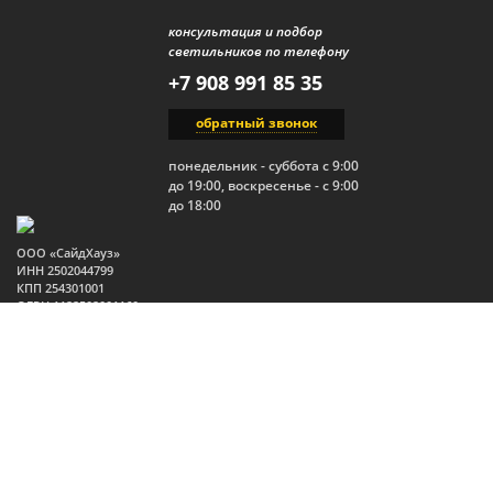
консультация и подбор
светильников по телефону
+7 908 991 85 35
обратный звонок
понедельник - суббота с 9:00
до 19:00, воскресенье - с 9:00
до 18:00
ООО «СайдХауз»
ИНН 2502044799
КПП 254301001
ОГРН 1122502001160
Юр.адрес: 690910, Россия,
Приморский край, г.
Владивосток, п. Трудовое,
ул. Изумрудная, 1, стр. 2
2026 Все права защищены.
Политика конфиденциальности
Публичная оферта