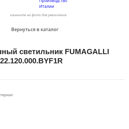
кликните на фото для увеличения
Вернуться в каталог
чный светильник FUMAGALLI
2.120.000.BYF1R
териал