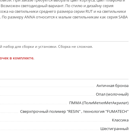
овкой. При заказе требуется выбрать цвет корпуса, цвет плафона и
). Возможен светодиодный вариант. По стилю и дизайну серия
ожа на светильники среднего размера серии RUT и на светильники
 По размеру ANNA относится к малым светильникам как серия SABA
 набор для сборки и установки. Сборка не сложная.
чек в комплекте.
Античная бронза
Опал (молочный)
ПММА (ПолиМетилМетАкрилат)
Сверхпрочный полимер "RESIN" , технология "FUMATECH"
Классика
Шестигранный