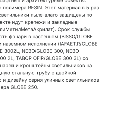
дшафтные и архитектурные объекты.
 полимера RESIN. Этот материал в 5 раз
е светильники пыле-влаго защищены по
лекте идут крепежи и закладные
ПолиМетилМетаАкрилат). Срок службы
есть фонари в настенном (BISSO/GLOBE
и наземном исполнении (IAFAET.R/GLOBE
BE 3002L, NEBO/GLOBE 300, NEBO
0 2L, TABOR OFIR/GLOBE 300 3L) со
онарей и кронштейны светильников на
щную стальную трубу с двойной
лю и дизайну серия уличных светильников
мера GLOBE 250.