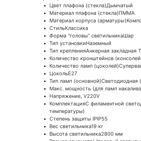
Цвет плафона (стекла)
Дымчатый
Материал плафона (стекла)
ПММА
Материал корпуса (арматуры)
Комп
Стиль
Классика
Форма "головы" светильника
Шар
Тип установки
Наземный
Тип крепления
Анкерная закладная Т
Количество кронштейнов (консолей
Количество ламп (цоколей)
Суперва
Цоколь
E27
Тип ламп (основной)
Светодиодная (
Макс. мощность (для ламп накалив
Напряжение, V
220V
Комплектация
С филаментной свето
температуры)
Степень защиты IP
IP55
Вес светильника
19 кг
Высота светильника
2800 мм