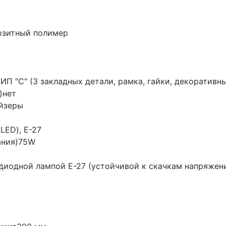
озитный полимер
ИП "C" (3 закладных детали, рамка, гайки, декоративн
)
нет
йзеры
LED), Е-27
ания)
75W
диодной лампой E-27 (устойчивой к скачкам напряжен