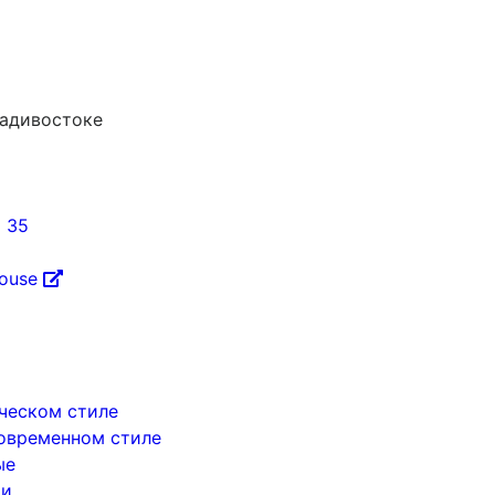
ладивостоке
5 35
House
ическом стиле
современном стиле
ые
ри