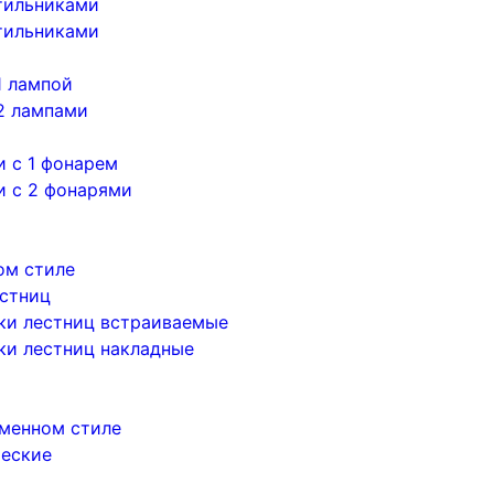
тильниками
тильниками
1 лампой
2 лампами
 с 1 фонарем
и с 2 фонарями
ом стиле
естниц
ки лестниц встраиваемые
ки лестниц накладные
менном стиле
ческие