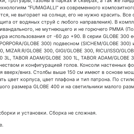
и, тротуары, газоны в парках и скверах, а так же лан
ехнологиям "FUMAGALLI" из современного композитного
ется, не выгорает на солнце, его не нужно красить. Вс
щита от водяных струй с любого направления). В комп
нтивандального, не мутнеющего и не горючего PMMA (
тура использования от -60 до +90. В серии GLOBE 300 
, PORPORA/GLOBE 300) подвесном (SICHEM/GLOBE 300) 
0, MIZAR.R/GLOBE 300, GIGI/GLOBE 300, RICU/ISSO/GLO
0 3L, TABOR ADAM/GLOBE 300 1L, TABOR ADAM/GLOBE 30
чеством и конфигурацией голов. Консоли настенных ф
я вверх/вниз. Столбы выше 150 см имеют в основе мо
ть цвет корпуса, цвет плафона и тип патрона. По сти
шого размера GLOBE 400 и на светильники малого раз
сборки и установки. Сборка не сложная.
е.