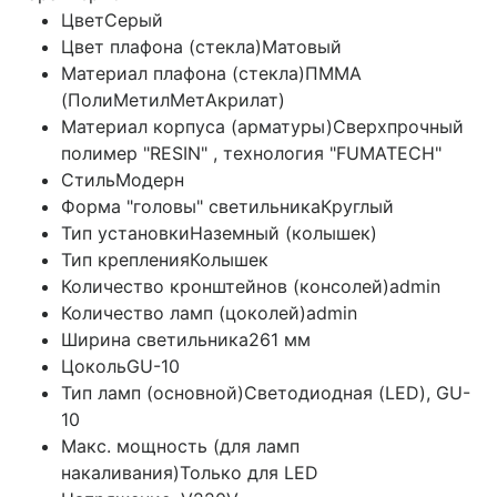
Цвет
Серый
Цвет плафона (стекла)
Матовый
Материал плафона (стекла)
ПММА
(ПолиМетилМетАкрилат)
Материал корпуса (арматуры)
Сверхпрочный
полимер "RESIN" , технология "FUMATECH"
Стиль
Модерн
Форма "головы" светильника
Круглый
Тип установки
Наземный (колышек)
Тип крепления
Колышек
Количество кронштейнов (консолей)
admin
Количество ламп (цоколей)
admin
Ширина светильника
261 мм
Цоколь
GU-10
Тип ламп (основной)
Светодиодная (LED), GU-
10
Макс. мощность (для ламп
накаливания)
Только для LED