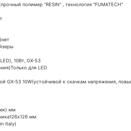
прочный полимер "RESIN" , технология "FUMATECH"
т
)
нет
йзеры
LED), 10Вт, GX-53
ания)
Только для LED
ой GX-53 10W(устойчивой к скачкам напряжения, пов
ек) мм
ника
126x126 мм
n Italy)