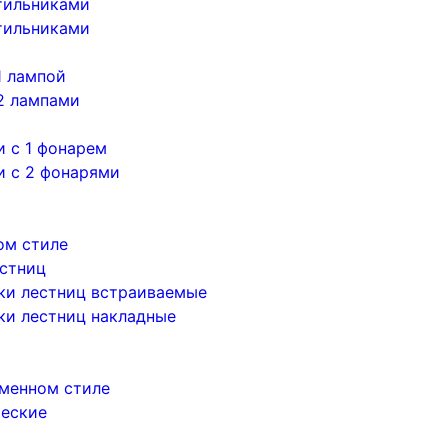
тильниками
тильниками
1 лампой
2 лампами
 с 1 фонарем
и с 2 фонарями
ом стиле
естниц
ки лестниц встраиваемые
ки лестниц накладные
менном стиле
ческие