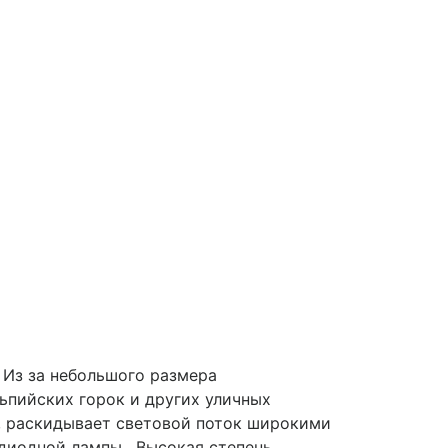
 Из за небольшого размера
ьпийских горок и других уличных
а, раскидывает световой поток широкими
диодной лампы . Высокая степень