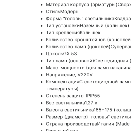
Материал корпуса (арматуры)
Сверх
Стиль
Модерн
Форма "головы" светильника
Квадра
Тип установки
Наземный (колышек)
Тип крепления
Колышек
Количество кронштейнов (консолей
Количество ламп (цоколей)
Суперва
Цоколь
GX 53
Тип ламп (основной)
Светодиодная (
Макс. мощность (для ламп накалив
Напряжение, V
220V
Комплектация
C светодиодной ламп
температуры)
Степень защиты IP
IP55
Вес светильника
1,27 кг
Высота светильника
165+175 (колыш
Размер (диаметр) "головы" светиль
Страна производства
Италия (Made i
Гарантия
1 год