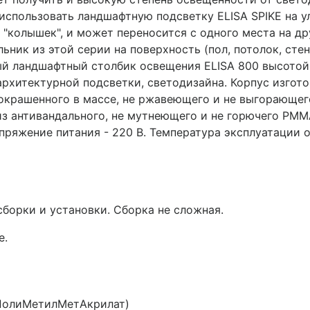
 использовать ландшафтную подсветку ELISA SPIKE на у
 "колышек", и может переносится с одного места на др
ьник из этой серии на поверхность (пол, потолок, сте
ый ландшафтный столбик освещения ELISA 800 высотой
 архитектурной подсветки, светодизайна. Корпус изгот
 окрашенного в массе, не ржавеющего и не выгорающег
из антивандального, не мутнеющего и не горючего PMM
пряжение питания - 220 В. Температура эксплуатации о
сборки и установки. Сборка не сложная.
е.
олиМетилМетАкрилат)