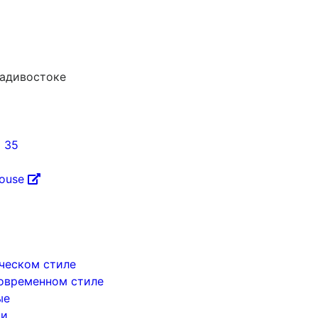
ладивостоке
5 35
House
ическом стиле
современном стиле
ые
ри