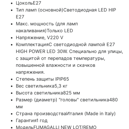
Цоколь
E27
Тип ламп (основной)
Светодиодная LED HIP
E27
Макс. мощность (для ламп
накаливания)
Только LED
Напряжение, V
220 V
Комплектация
С светодиодной лампой E27
HIGH POWER LED 30W. Специально для улицы,
с защитой от перепадов температуры,
повышенной влажности и скачков
напряжения.
Степень защиты IP
IP65
Вес светильника
5,3 кг
Высота светильника
825 мм
Размер (диаметр) "головы" светильника
480
мм
Страна производства
Италия (Made in Italy)
Гарантия
1 год
Модель
FUMAGALLI NEW LOT/REMO