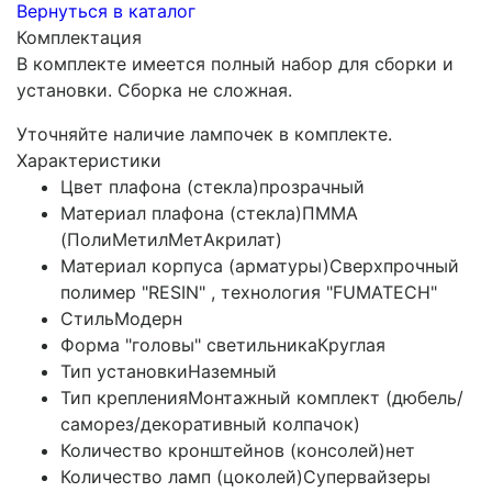
Вернуться в каталог
Комплектация
В комплекте имеется полный набор для сборки и
установки. Сборка не сложная.
Уточняйте наличие лампочек в комплекте.
Характеристики
Цвет плафона (стекла)
прозрачный
Материал плафона (стекла)
ПММА
(ПолиМетилМетАкрилат)
Материал корпуса (арматуры)
Сверхпрочный
полимер "RESIN" , технология "FUMATECH"
Стиль
Модерн
Форма "головы" светильника
Круглая
Тип установки
Наземный
Тип крепления
Монтажный комплект (дюбель/
саморез/декоративный колпачок)
Количество кронштейнов (консолей)
нет
Количество ламп (цоколей)
Супервайзеры