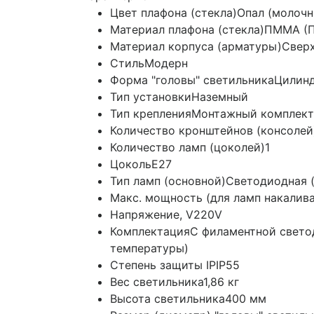
Цвет плафона (стекла)
Опал (молочн
Материал плафона (стекла)
ПММА (П
Материал корпуса (арматуры)
Сверх
Стиль
Модерн
Форма "головы" светильника
Цилин
Тип установки
Наземный
Тип крепления
Монтажный комплект 
Количество кронштейнов (консолей
Количество ламп (цоколей)
1
Цоколь
E27
Тип ламп (основной)
Светодиодная (
Макс. мощность (для ламп накалив
Напряжение, V
220V
Комплектация
С филаментной свето
температуры)
Степень защиты IP
IP55
Вес светильника
1,86 кг
Высота светильника
400 мм