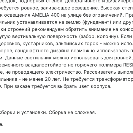
беседок, подпорных стенок, декоративного и дизайнер
ребуется ровное, заливающее освещение. Высокая степе
к освещения AMELIA 400 на улице без ограничений. П
ильник устанавливается на землю (фундамент) или дру
тки строений рекомендуем обратить внимание на конс
угую вертикальную поверхность (забор, колонну). Если
еревьев, кустарников, альпийских горок - можно испо
боров, ландшафтного дизайна возможно использовать 
. Данные светильник можно использовать для ровной,
ременного вандалостойкого не горючего полимера RESI
, не проводящего электричество. Рассеиватель выпол
ьника - не менее 20 лет. Не требуется трансформатор
. При заказе требуется выбрать цвет корпуса.
сборки и установки. Сборка не сложная.
е.