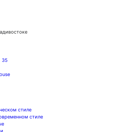
ладивостоке
5 35
ouse
ическом стиле
современном стиле
ые
ри