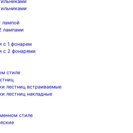
тильниками
тильниками
1 лампой
2 лампами
 с 1 фонарем
и с 2 фонарями
ом стиле
естниц
ки лестниц встраиваемые
ки лестниц накладные
менном стиле
ческие