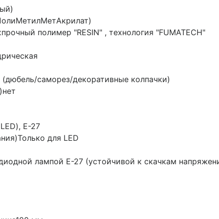
ый)
олиМетилМетАкрилат)
прочный полимер "RESIN" , технология "FUMATECH"
дрическая
(дюбель/саморез/декоративные колпачки)
)
нет
LED), Е-27
ания)
Только для LED
диодной лампой E-27 (устойчивой к скачкам напряжен