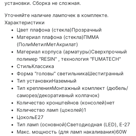
установки. Сборка не сложная.
Уточняйте наличие лампочек в комплекте.
Характеристики
Цвет плафона (стекла)
Прозрачный
Материал плафона (стекла)
ПММА
(ПолиМетилМетАкрилат)
Материал корпуса (арматуры)
Сверхпрочный
полимер "RESIN" , технология "FUMATECH"
Стиль
Классика
Форма "головы" светильника
Шестигранный
Тип установки
Наземный
Тип крепления
Монтажный комплект (дюбель/
саморез/декоративный колпачок)
Количество кронштейнов (консолей)
нет
Количество ламп (цоколей)
1
Цоколь
E27
Тип ламп (основной)
Светодиодная (LED), Е-27
Макс. мощность (для ламп накаливания)
60W