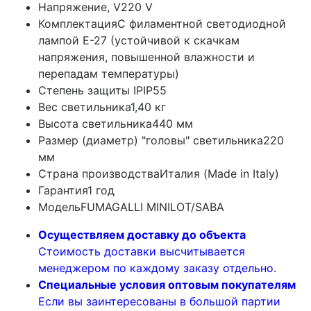
Напряжение, V
220 V
Комплектация
С филаментной светодиодной
лампой E-27 (устойчивой к скачкам
напряжения, повышенной влажности и
перепадам температуры)
Степень защиты IP
IP55
Вес светильника
1,40 кг
Высота светильника
440 мм
Размер (диаметр) "головы" светильника
220
мм
Страна производства
Италия (Made in Italy)
Гарантия
1 год
Модель
FUMAGALLI MINILOT/SABA
Осуществляем доставку до объекта
Стоимость доставки высчитывается
менеджером по каждому заказу отдельно.
Специальные условия оптовым покупателям
Если вы заинтересованы в большой партии