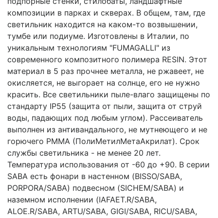
подпорные стенки, стилобаты, ландшафтные
композиции в парках и скверах. В общем, там, где
светильник находится на каком-то возвышении,
тумбе или подиуме. Изготовлены в Италии, по
уникальным технологиям "FUMAGALLI" из
современного композитного полимера RESIN. Этот
материал в 5 раз прочнее металла, не ржавеет, не
окисляется, не выгорает на солнце, его не нужно
красить. Все светильники пыле-влаго защищены по
стандарту IP55 (защита от пыли, защита от струй
воды, падающих под любым углом). Рассеиватель
выполнен из антивандального, не мутнеющего и не
горючего PMMA (ПолиМетилМетаАкрилат). Срок
службы светильника - не менее 20 лет.
Температура использования от -60 до +90. В серии
SABA есть фонари в настенном (BISSO/SABA,
PORPORA/SABA) подвесном (SICHEM/SABA) и
наземном исполнении (IAFAET.R/SABA,
ALOE.R/SABA, ARTU/SABA, GIGI/SABA, RICU/SABA,