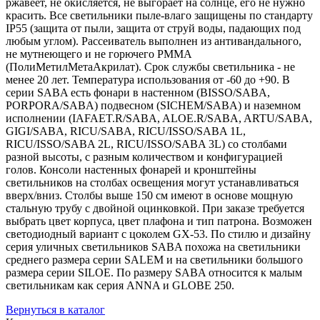
ржавеет, не окисляется, не выгорает на солнце, его не нужно
красить. Все светильники пыле-влаго защищены по стандарту
IP55 (защита от пыли, защита от струй воды, падающих под
любым углом). Рассеиватель выполнен из антивандального,
не мутнеющего и не горючего PMMA
(ПолиМетилМетаАкрилат). Срок службы светильника - не
менее 20 лет. Температура использования от -60 до +90. В
серии SABA есть фонари в настенном (BISSO/SABA,
PORPORA/SABA) подвесном (SICHEM/SABA) и наземном
исполнении (IAFAET.R/SABA, ALOE.R/SABA, ARTU/SABA,
GIGI/SABA, RICU/SABA, RICU/ISSO/SABA 1L,
RICU/ISSO/SABA 2L, RICU/ISSO/SABA 3L) со столбами
разной высоты, с разным количеством и конфигурацией
голов. Консоли настенных фонарей и кронштейны
светильников на столбах освещения могут устанавливаться
вверх/вниз. Столбы выше 150 см имеют в основе мощную
стальную трубу с двойной оцинковкой. При заказе требуется
выбрать цвет корпуса, цвет плафона и тип патрона. Возможен
светодиодный вариант с цоколем GX-53. По стилю и дизайну
серия уличных светильников SABA похожа на светильники
среднего размера серии SALEM и на светильники большого
размера серии SILOE. По размеру SABA относится к малым
светильникам как серия ANNA и GLOBE 250.
Вернуться в каталог