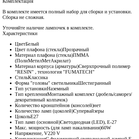
Комплектация
В комплекте имеется полный набор для сборки и установки.
Сборка не сложная.
Уточняйте наличие лампочек в комплекте.
Характеристики
Цвет
Белый
Цвет плафона (стекла)
Прозрачный
Материал плафона (стекла)
ПММА
(ПолиМетилМетАкрилат)
Материал корпуса (арматуры)
Сверхпрочный полимер
"RESIN" , технология "FUMATECH"
Стиль
Классика
Форма "головы" светильника
Шестигранный
Тип установки
Наземный
Тип крепления
Монтажный комплект (дюбель/саморез/
декоративный колпачок)
Количество кронштейнов (консолей)
нет
Количество ламп (цоколей)
Супервайзеры
Цоколь
E27
Тип ламп (основной)
Светодиодная (LED), Е-27
Макс. мощность (для ламп накаливания)
60W
Напряжение, V
220 V
Комплектация
С филаментной светодиодной лампой E-