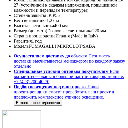
27 (устойчивой к скачкам напряжения, повышенной
влажности и перепадам температуры)
Степень защиты IP
IP55
Вес светильника
1,27 кг
Высота светильника
400 мм
Размер (диаметр) "головы" светильника
220 мм
Страна производства
Италия (Made in Italy)
Гарантия
1 год
Модель
FUMAGALLI MIKROLOT/SABA
Осуществляем доставку до объекта
Стоимость
доставки высчитывается менеджером по каждому заказу
отдельно.
Специальные условия оптовым покупателям
Если
вы заинтересованы в большой партии товаров, звоните:
+7 (423) 200-40-70
Подбор освещения под ваш проект
Наши
проектировщики смогут проработать ваш проект и
предложить комплексное уличное освещение.
Вызвать проектировщика