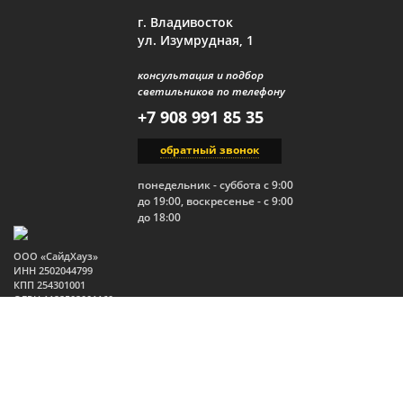
г. Владивосток
ул. Изумрудная, 1
консультация и подбор
светильников по телефону
+7 908 991 85 35
обратный звонок
понедельник - суббота с 9:00
до 19:00, воскресенье - с 9:00
до 18:00
ООО «СайдХауз»
ИНН 2502044799
КПП 254301001
ОГРН 1122502001160
Юр.адрес: 690910, Россия,
Приморский край, г.
Владивосток, п. Трудовое,
ул. Изумрудная, 1, стр. 2
2026 Все права защищены.