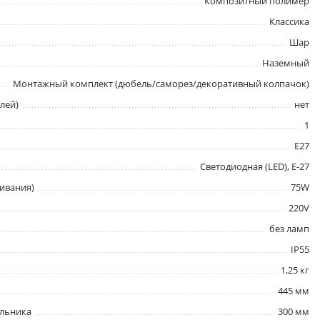
Композитный полимер
Классика
Шар
Наземный
Монтажный комплект (дюбель/саморез/декоративный колпачок)
лей)
нет
1
E27
Светодиодная (LED), Е-27
ивания)
75W
220V
без ламп
IP55
1,25 кг
445 мм
ильника
300 мм