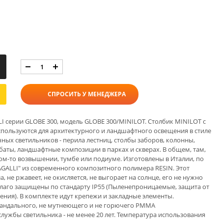
СПРОСИТЬ У МЕНЕДЖЕРА
серии GLOBE 300, модель GLOBE 300/MINILOT. Столбик MINILOT с
пользуются для архитектурного и ландшафтного освещения в стиле
чных светильников - перила лестниц, столбы заборов, колонны,
баты, ландшафтные композиции в парках и скверах. В общем, там,
ком-то возвышении, тумбе или подиуме. Изготовлены в Италии, по
ALLI" из современного композитного полимера RESIN. Этот
, не ржавеет, не окисляется, не выгорает на солнце, его не нужно
влаго защищены по стандарту IP55 (Пыленепроницаемые, защита от
ения). В комплекте идут крепежи и закладные элементы.
вандального, не мутнеющего и не горючего PMMA
лужбы светильника - не менее 20 лет. Температура использования