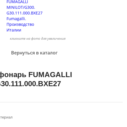
кликните на фото для увеличения
Вернуться в каталог
фонарь FUMAGALLI
30.111.000.BXE27
териал