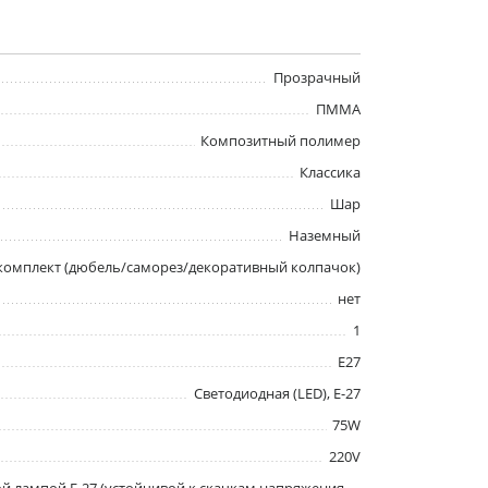
Прозрачный
ПММА
Композитный полимер
Классика
Шар
Наземный
омплект (дюбель/саморез/декоративный колпачок)
нет
1
E27
Светодиодная (LED), Е-27
75W
220V