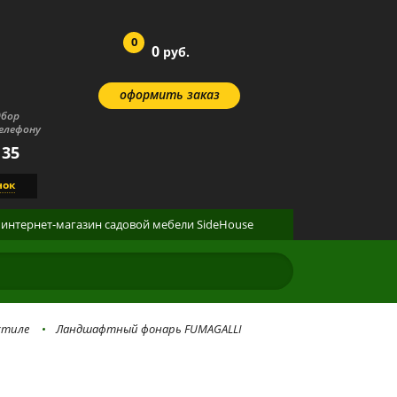
0
0
руб.
оформить заказ
дбор
елефону
 35
нок
интернет-магазин
садовой мебели
SideHouse
стиле
Ландшафтный фонарь FUMAGALLI