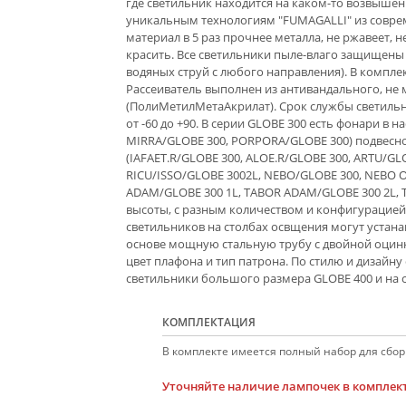
где светильник находится на каком-то возвышен
уникальным технологиям "FUMAGALLI" из совре
материал в 5 раз прочнее металла, не ржавеет, н
красить. Все светильники пыле-влаго защищены
водяных струй с любого направления). В компле
Рассеиватель выполнен из антивандального, н
(ПолиМетилМетаАкрилат). Срок службы светильни
от -60 до +90. В серии GLOBE 300 есть фонари в 
MIRRA/GLOBE 300, PORPORA/GLOBE 300) подвесн
(IAFAET.R/GLOBE 300, ALOE.R/GLOBE 300, ARTU/GLO
RICU/ISSO/GLOBE 3002L, NEBO/GLOBE 300, NEBO O
ADAM/GLOBE 300 1L, TABOR ADAM/GLOBE 300 2L, T
высоты, с разным количеством и конфигурацией
светильников на столбах освщения могут устана
основе мощную стальную трубу с двойной оцинко
цвет плафона и тип патрона. По стилю и дизайн
светильники большого размера GLOBE 400 и на 
КОМПЛЕКТАЦИЯ
В комплекте имеется полный набор для сборк
Уточняйте наличие лампочек в комплект