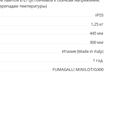
й лампой E-27 (устойчивой к скачкам напряжения,
ерепадам температуры)
IP55
1,25 кг
445 мм
300 мм
Италия (Made in Italy)
1 год
FUMAGALLI MINILOT/G300