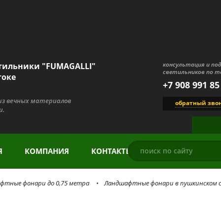
консультация и по
тильники "FUMAGALLI"
светильников по т
токе
+7 908 991 85
 из вечных материалов
обратный зво
и.
Я
КОМПАНИЯ
КОНТАКТЫ
фтные фонари до 0,75 метра
Ландшафтные фонари в пушкинском 