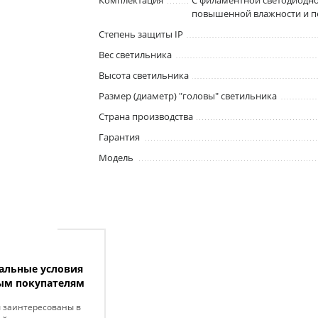
Комплектация
С филаментной светодиодно
повышенной влажности и п
Степень защиты IP
Вес светильника
Высота светильника
Размер (диаметр) "головы" светильника
Страна производства
Гарантия
Модель
альные условия
ым покупателям
ы заинтересованы в