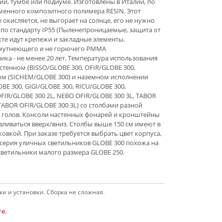
ии, тумбе или подиуме. Изготовлены в Италии, по
менного композитного полимера RESIN. Этот
е окисляется, не выгорает на солнце, его не нужно
 по стандарту IP55 (Пыленепроницаемые, защита от
кте идут крепежи и закладные элементы.
е мутнеющего и не горючего PMMA
ка - не менее 20 лет. Температура использования
настенном (BISSO/GLOBE 300, OFIR/GLOBE 300,
ом (SICHEM/GLOBE 300) и наземном исполнении
BE 300, GIGI/GLOBE 300, RICU/GLOBE 300,
FIR/GLOBE 300 2L, NEBO OFIR/GLOBE 300 3L, TABOR
ABOR OFIR/GLOBE 300 3L) со столбами разной
 голов. Консоли настенных фонарей и кронштейны
вливаться вверх/вниз. Столбы выше 150 см имеют в
вкой. При заказе требуется выбрать цвет корпуса,
у серия уличных светильников GLOBE 300 похожа на
светильники малого размера GLOBE 250.
и и установки. Сборка не сложная.
е.