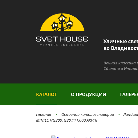
Уличные све
во Владивос
Вечная классика
Сделано в Итали
КАТАЛОГ
О ПРОДУКЦИИ
ГАЛЕРЕ
Главная
Основной каталог товаров
Ландша
MINILOT/G300. G30.111.000.AXF1R