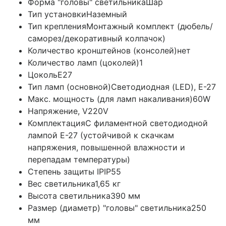
Форма "головы" светильника
Шар
Тип установки
Наземный
Тип крепления
Монтажный комплект (дюбель/
саморез/декоративный колпачок)
Количество кронштейнов (консолей)
нет
Количество ламп (цоколей)
1
Цоколь
E27
Тип ламп (основной)
Светодиодная (LED), Е-27
Макс. мощность (для ламп накаливания)
60W
Напряжение, V
220V
Комплектация
С филаментной светодиодной
лампой E-27 (устойчивой к скачкам
напряжения, повышенной влажности и
перепадам температуры)
Степень защиты IP
IP55
Вес светильника
1,65 кг
Высота светильника
390 мм
Размер (диаметр) "головы" светильника
250
мм