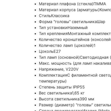
Материал плафона (стекла)
ПММА
Материал корпуса (арматуры)
Комп
Стиль
Классика
Форма "головы" светильника
Шар
Тип установки
Наземный
Тип крепления
Монтажный комплект 
Количество кронштейнов (консолей
Количество ламп (цоколей)
1
Цоколь
E27
Тип ламп (основной)
Светодиодная (
Макс. мощность (для ламп накалив
Напряжение, V
220V
Комплектация
С филаментной свето
температуры)
Степень защиты IP
IP55
Вес светильника
1,65 кг
Высота светильника
390 мм
Размер (диаметр) "головы" светиль
Страна производства
Италия (Made i