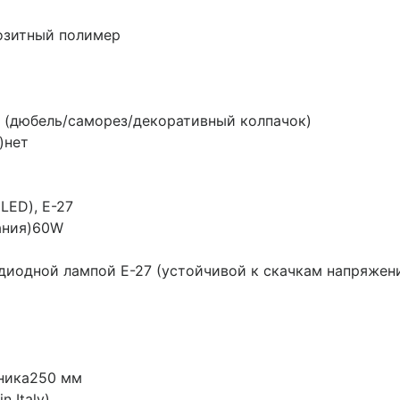
озитный полимер
(дюбель/саморез/декоративный колпачок)
)
нет
LED), Е-27
ания)
60W
диодной лампой E-27 (устойчивой к скачкам напряжен
ника
250 мм
n Italy)