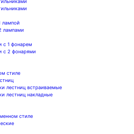
тильниками
тильниками
1 лампой
2 лампами
 с 1 фонарем
и с 2 фонарями
ом стиле
естниц
ки лестниц встраиваемые
ки лестниц накладные
менном стиле
ческие