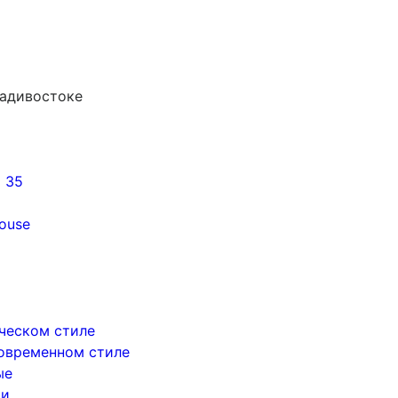
ладивостоке
5 35
ouse
ическом стиле
современном стиле
ые
ри