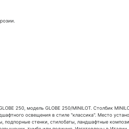
розии.
LOBE 250, модель GLOBE 250/MINILOT. Столбик MINIL
дшафтного освещения в стиле "классика". Место устан
ы, подпорные стенки, стилобаты, ландшафтные композиц
возвышении, тумбе или подиуме. Изготовлены в Италии