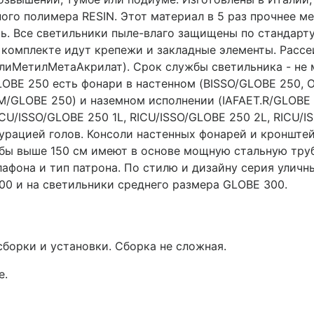
го полимера RESIN. Этот материал в 5 раз прочнее мет
ить. Все светильники пыле-влаго защищены по стандарт
 комплекте идут крепежи и закладные элементы. Рассе
иМетилМетаАкрилат). Срок службы светильника - не м
GLOBE 250 есть фонари в настенном (BISSO/GLOBE 250, 
/GLOBE 250) и наземном исполнении (IAFAET.R/GLOBE
ICU/ISSO/GLOBE 250 1L, RICU/ISSO/GLOBE 250 2L, RICU/
урацией голов. Консоли настенных фонарей и кронште
лбы выше 150 см имеют в основе мощную стальную труб
плафона и тип патрона. По стилю и дизайну серия улич
0 и на светильники среднего размера GLOBE 300.
сборки и установки. Сборка не сложная.
е.