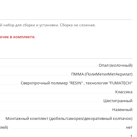
 набор для сборки и установки. Сборка не сложная.
чек в комплекте.
Опал (молочный)
ПММА (ПолиМетилМетАкрилат)
Сверхпрочный полимер "RESIN" , технология "FUMATECH"
Классика
Шестигранный
Наземный
Монтажный комплект (дюбель/саморез/декоративный колпачок)
лей)
нет
1