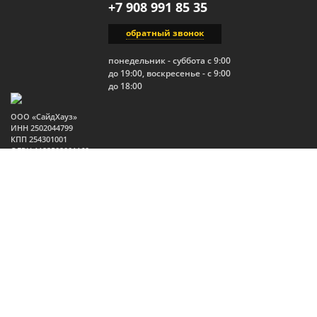
+7 908 991 85 35
обратный звонок
понедельник - суббота с 9:00
до 19:00, воскресенье - с 9:00
до 18:00
ООО «СайдХауз»
ИНН 2502044799
КПП 254301001
ОГРН 1122502001160
Юр.адрес: 690910, Россия,
Приморский край, г.
Владивосток, п. Трудовое,
ул. Изумрудная, 1, стр. 2
2026 Все права защищены.
Политика конфиденциальности
Публичная оферта
Пользовательское соглашение
Политика в отношении файлов
Cookie
Согласие на обработку данных