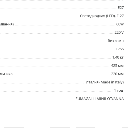
E27
Светодиодная (LED), Е-27
ивания)
60W
220 V
без ламп
IP55
1,40 кг
425 мм
ильника
220 мм
Италия (Made in Italy)
1 год
FUMAGALLI MINILOT/ANNA