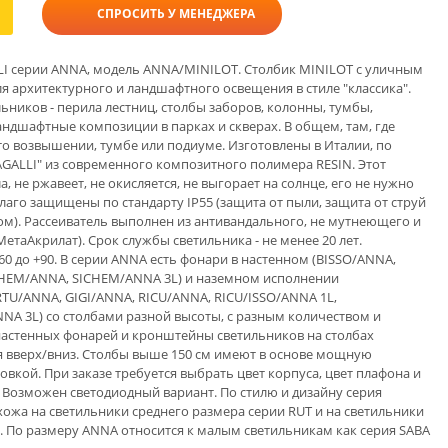
СПРОСИТЬ У МЕНЕДЖЕРА
 серии ANNA, модель ANNA/MINILOT. Столбик MINILOT с уличным
 архитектурного и ландшафтного освещения в стиле "классика".
ьников - перила лестниц, столбы заборов, колонны, тумбы,
андшафтные композиции в парках и скверах. В общем, там, где
то возвышении, тумбе или подиуме. Изготовлены в Италии, по
ALLI" из современного композитного полимера RESIN. Этот
, не ржавеет, не окисляется, не выгорает на солнце, его не нужно
лаго защищены по стандарту IP55 (защита от пыли, защита от струй
м). Рассеиватель выполнен из антивандального, не мутнеющего и
аАкрилат). Срок службы светильника - не менее 20 лет.
60 до +90. В серии ANNA есть фонари в настенном (BISSO/ANNA,
HEM/ANNA, SICHEM/ANNA 3L) и наземном исполнении
RTU/ANNA, GIGI/ANNA, RICU/ANNA, RICU/ISSO/ANNA 1L,
NNA 3L) со столбами разной высоты, с разным количеством и
настенных фонарей и кронштейны светильников на столбах
я вверх/вниз. Столбы выше 150 см имеют в основе мощную
овкой. При заказе требуется выбрать цвет корпуса, цвет плафона и
). Возможен светодиодный вариант. По стилю и дизайну серия
ожа на светильники среднего размера серии RUT и на светильники
 По размеру ANNA относится к малым светильникам как серия SABA