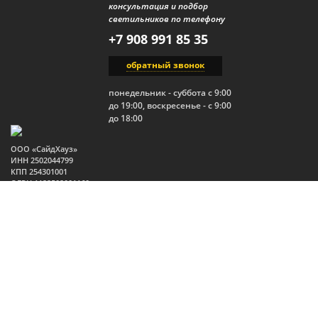
консультация и подбор
светильников по телефону
+7 908 991 85 35
обратный звонок
понедельник - суббота с 9:00
до 19:00, воскресенье - с 9:00
до 18:00
ООО «СайдХауз»
ИНН 2502044799
КПП 254301001
ОГРН 1122502001160
Юр.адрес: 690910, Россия,
Приморский край, г.
Владивосток, п. Трудовое,
ул. Изумрудная, 1, стр. 2
2026 Все права защищены.
Политика конфиденциальности
Публичная оферта
Пользовательское соглашение