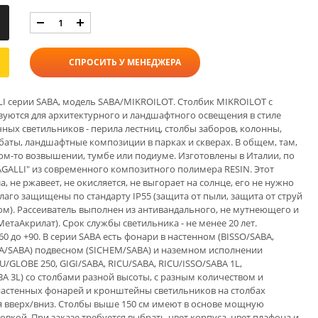
СПРОСИТЬ У МЕНЕДЖЕРА
серии SABA, модель SABA/MIKROILOT. Столбик MIKROILOT с
уются для архитектурного и ландшафтного освещения в стиле
чных светильников - перила лестниц, столбы заборов, колонны,
баты, ландшафтные композиции в парках и скверах. В общем, там,
ком-то возвышении, тумбе или подиуме. Изготовлены в Италии, по
ALLI" из современного композитного полимера RESIN. Этот
, не ржавеет, не окисляется, не выгорает на солнце, его не нужно
лаго защищены по стандарту IP55 (защита от пыли, защита от струй
м). Рассеиватель выполнен из антивандального, не мутнеющего и
аАкрилат). Срок службы светильника - не менее 20 лет.
0 до +90. В серии SABA есть фонари в настенном (BISSO/SABA,
A/SABA) подвесном (SICHEM/SABA) и наземном исполнении
U/GLOBE 250, GIGI/SABA, RICU/SABA, RICU/ISSO/SABA 1L,
BA 3L) со столбами разной высоты, с разным количеством и
настенных фонарей и кронштейны светильников на столбах
я вверх/вниз. Столбы выше 150 см имеют в основе мощную
овкой. При заказе требуется выбрать цвет корпуса, цвет плафона и