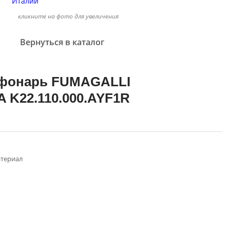
кликните на фото для увеличения
Вернуться в каталог
фонарь FUMAGALLI
 K22.110.000.AYF1R
териал