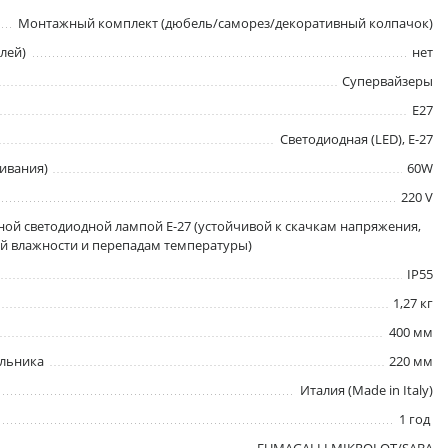
Монтажный комплект (дюбель/саморез/декоративный колпачок)
лей)
нет
Супервайзеры
E27
Светодиодная (LED), Е-27
ивания)
60W
220 V
ой светодиодной лампой E-27 (устойчивой к скачкам напряжения,
 влажности и перепадам температуры)
IP55
1,27 кг
400 мм
ильника
220 мм
Италия (Made in Italy)
1 год