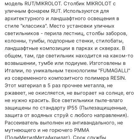
модель RUT/MIKROLOT. Столбик MIKROLOT с
уличным фонарем RUT. Используются для
архитектурного и ландшафтного освещения в
стиле "классика". Место установки уличных
светильников - перила лестниц, столбы заборов,
колонны, тумбы, подпорные стенки, стилобаты,
ландшафтные композиции в парках и скверах. В
общем, там, где светильник находится на каком-то
возвышении, тумбе или подиуме. Изготовлены в
Италии, по уникальным технологиям "FUMAGALLI"
из современного композитного полимера RESIN.
Этот материал в 5 раз прочнее металла, не
ржавеет, не окисляется, не выгорает на солнце, его
не нужно красить. Все светильники пыле-влаго
защищены по стандарту IP55 (Пылезащищенные,
защита от водяных струй с любого направления).
Рассеиватель выполнен из антивандального, не
мутнеющего и не горючего PMMA
(ПолиМетилМетаАкрилат). Срок службы