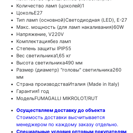
Количество ламп (цоколей)
1
Цоколь
E27
Тип ламп (основной)
Светодиодная (LED), Е-27
Макс. мощность (для ламп накаливания)
60W
Напряжение, V
220V
Комплектация
без ламп
Степень защиты IP
IP55
Вес светильника
1,65 кг
Высота светильника
490 мм
Размер (диаметр) "головы" светильника
260
мм
Страна производства
Италия (Made in Italy)
Гарантия
1 год
Модель
FUMAGALLI MIKROLOT/RUT
Осуществляем доставку до объекта
Стоимость доставки высчитывается
менеджером по каждому заказу отдельно.
Специальные условия оптовым покупателям