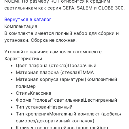
NOEMI. По размеру RUT относится к средним
светильникам как серия CEFA, SALEM и GLOBE 300.
Вернуться в каталог
Комплектация
В комплекте имеется полный набор для сборки и
установки. Сборка не сложная.
Уточняйте наличие лампочек в комплекте.
Характеристики
Цвет плафона (стекла)
Прозрачный
Материал плафона (стекла)
ПММА
Материал корпуса (арматуры)
Композитный
полимер
Стиль
Классика
Форма "головы" светильника
Шестигранный
Тип установки
Наземный
Тип крепления
Монтажный комплект (дюбель/
саморез/декоративный колпачок)
Количество кронштейнов (консолей)
нет