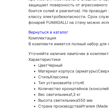
защищает поверхность от агрессивного 
боится солей и реагентов). Не проводит
классу электробезопасности. Срок служб
фонарей FUMAGALLI на стену можно испо
Вернуться в каталог
Комплектация
В комплекте имеется полный набор для 
Уточняйте наличие лампочек в комплект
Характеристики
Цвет
Черный
Материал корпуса (арматуры)
Сверх
Стиль
Классика
Тип установки
На столб
Количество кронштейнов (консолей
Вес светильника
1,3 кг
Высота светильника
550 мм
Страна производства
Италия (Made i