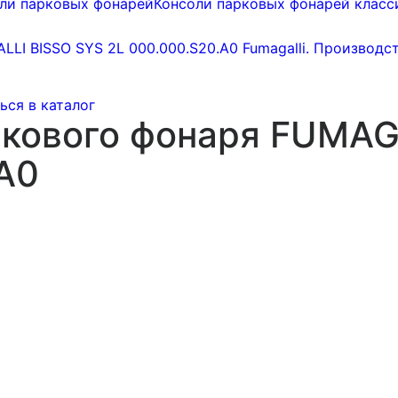
ли парковых фонарей
Консоли парковых фонарей класс
ься в каталог
ркового фонаря FUMAG
A0