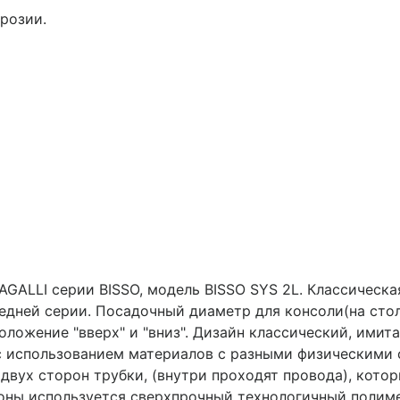
розии.
GALLI серии BISSO, модель BISSO SYS 2L. Классическа
едней серии. Посадочный диаметр для консоли(на столб
ожение "вверх" и "вниз". Дизайн классический, имита
с использованием материалов с разными физическими 
двух сторон трубки, (внутри проходят провода), кот
роны используется сверхпрочный технологичный полим