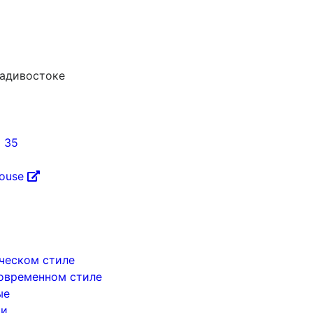
ладивостоке
5 35
House
ическом стиле
современном стиле
ые
ри