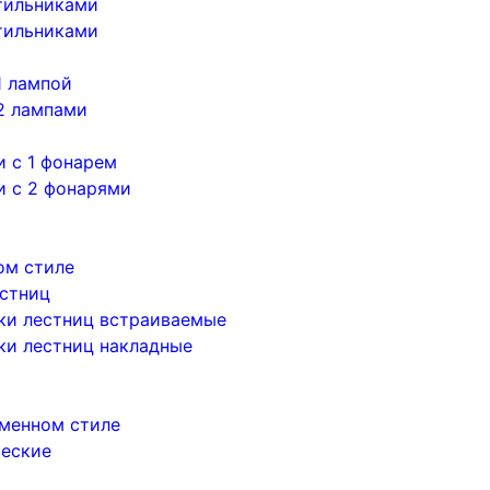
тильниками
тильниками
1 лампой
2 лампами
 с 1 фонарем
и с 2 фонарями
ом стиле
естниц
ки лестниц встраиваемые
ки лестниц накладные
менном стиле
ческие